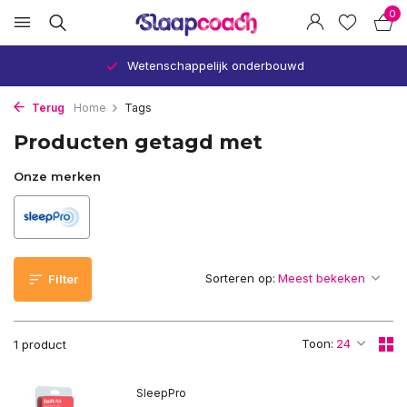
0
Wetenschappelijk onderbouwd
Terug
Home
Tags
Producten getagd met
Onze merken
Sorteren op:
Filter
Toon:
1 product
SleepPro