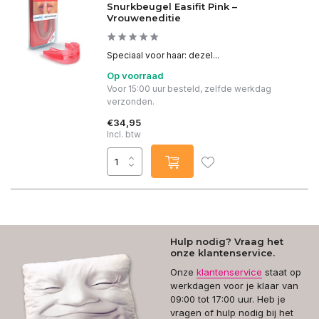
Snurkbeugel Easifit Pink –
Vrouweneditie
Speciaal voor haar: dezel...
Op voorraad
Voor 15:00 uur besteld, zelfde werkdag
verzonden.
€34,95
Incl. btw
Hulp nodig? Vraag het
onze klantenservice.
Onze
klantenservice
staat op
werkdagen voor je klaar van
09:00 tot 17:00 uur. Heb je
vragen of hulp nodig bij het