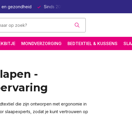
p en gezondheid
Sinds 2011 online Natuurlijk Beter Slapen
EKBITJE
MONDVERZORGING
BEDTEXTIEL & KUSSENS
SLA
lapen -
pervaring
textiel die zijn ontworpen met ergonomie in
r slaapexperts, zodat je kunt vertrouwen op