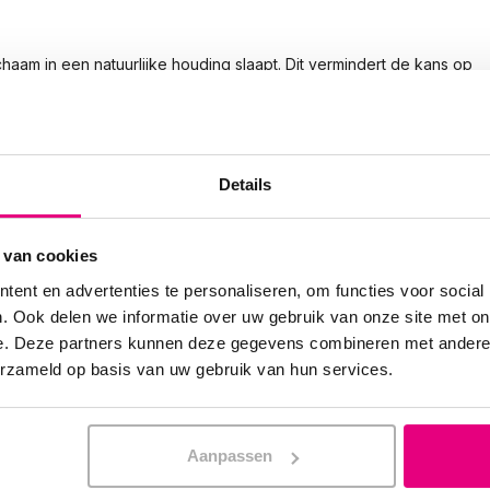
haam in een natuurlijke houding slaapt. Dit vermindert de kans op
Details
t ondersteunt je nek en hoofd, waardoor je wervelkolom goed
 van cookies
ent en advertenties te personaliseren, om functies voor social
aapomgeving. Ademend materiaal houdt je koel en comfortabel,
. Ook delen we informatie over uw gebruik van onze site met on
e. Deze partners kunnen deze gegevens combineren met andere i
erzameld op basis van uw gebruik van hun services.
middelen?
dtextiel die zijn ontworpen met ergonomie in gedachten. Onze
Aanpassen
dat je kunt vertrouwen op kwaliteit en comfort.