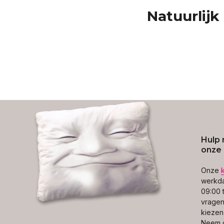
Natuurlijk
Hulp 
onze 
Onze
werkda
09:00 t
vragen 
kiezen
Neem g