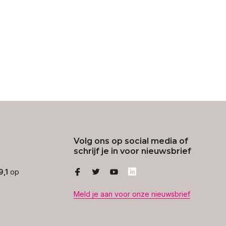
Volg ons op social media of
schrijf je in voor nieuwsbrief
9,1
op
Meld je aan voor onze nieuwsbrief