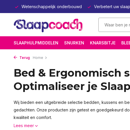
lapen
Wetenschappelijk onderbouwd
Verbetert uw slaa
SLAAPHULPMIDDELEN
SNURKEN
KNARSBITJE
BLE
Terug
Home
Bed & Ergonomisch s
Optimaliseer je Slaa
Wij bieden een uitgebreide selectie bedden, kussens en bed
gedachten. Onze producten zijn getest en goedgekeurd doo
kwaliteit en comfort.
Lees meer