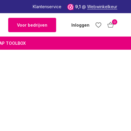
Wetenschappelijk onderbouwd
Klantenservice
9,1
@
Webwinkelkeur
0
Voor bedrijven
Inloggen
AP TOOLBOX
Account
Account
aanmaken
aanmaken