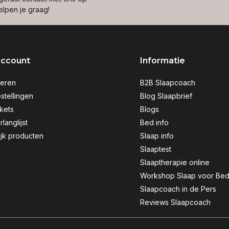
elpen je graag!
account
Informatie
reren
B2B Slaapcoach
stellingen
Blog Slaapbrief
ckets
Blogs
rlanglijst
Bed info
ijk producten
Slaap info
Slaaptest
Slaaptherapie online
Workshop Slaap voor Bed
Slaapcoach in de Pers
Reviews Slaapcoach