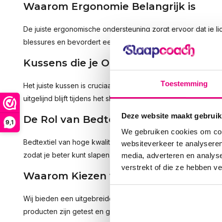
Waarom Ergonomie Belangrijk is
De juiste ergonomische ondersteuning zorgt ervoor dat je lic
blessures en bevordert een betere nachtrust.
Kussens die je Ondersteunen
Toestemming
Het juiste kussen is cruciaal voor een goede nachtrust. He
uitgelijnd blijft tijdens het slapen.
Deze website maakt gebruik
De Rol van Bedtextiel
9,1
We gebruiken cookies om cont
Bedtextiel van hoge kwaliteit zorgt voor een aangename sl
websiteverkeer te analyseren
zodat je beter kunt slapen.
media, adverteren en analys
verstrekt of die ze hebben v
Waarom Kiezen voor Onze Slaaphulp
Wij bieden een uitgebreide selectie bedden, kussens en be
producten zijn getest en goedgekeurd door slaapexperts, zo