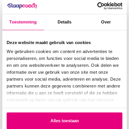
Gemaakt van OEKO-TEX® en CertiPUR™ gecertificeerd schuim:
veilig, verantwoord en vrij van schadelijke stoffen.
5. Makkelijk in onderhoud
Toestemming
Details
Over
De bamboe hoes is afneembaar en wasbaar op 60 °C, zodat je
topper fris en hygiënisch blijft.
Deze website maakt gebruik van cookies
We gebruiken cookies om content en advertenties te
Een topper voor elk seizoen
personaliseren, om functies voor social media te bieden
Een goede matrastopper reguleert warmte in de zomer én winter.
en om ons websiteverkeer te analyseren. Ook delen we
Door het gebruik van gel-infused memory foam in combinatie met
informatie over uw gebruik van onze site met onze
ventilerend bamboe blijf je koel in de zomer, terwijl je in de winter
partners voor social media, adverteren en analyse. Deze
profiteert van comfortabele ondersteuning zonder oververhitting.
partners kunnen deze gegevens combineren met andere
informatie die u aan ze heeft verstrekt of die ze hebben
Veelgestelde vraag: moet je wennen aan
verzameld op basis van uw gebruik van hun services.
een nieuwe topper?
Ja, in sommige gevallen wel. Je lichaam kan enkele nachten tot
Alles toestaan
weken nodig hebben om zich aan te passen aan de nieuwe