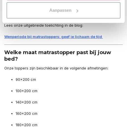
lighouding. Spanning in rug of schouders kan tijdelijk toenemen,
maar dit is vaak juist een teken dat je lichaam gecorrigeerd wordt
Aanpassen
naar een gezondere slaaphouding.
Lees onze uitgebreide toelichting in de blog:
Wenperiode bij matrastoppers: geef je lichaam de tijd
Welke maat matrastopper past bij jouw
bed?
Onze toppers zijn beschikbaar in de volgende afmetingen:
90×200 cm
100×200 cm
140×200 cm
160×200 cm
180×200 cm