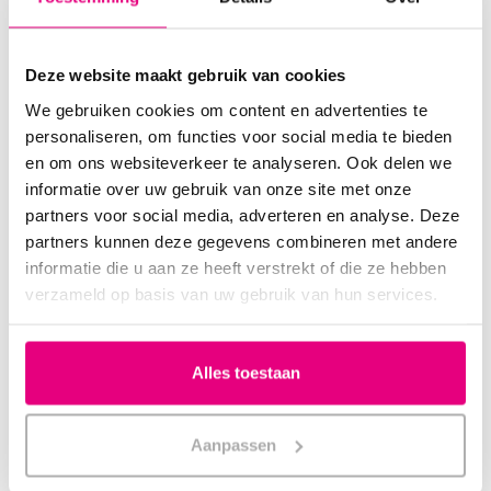
behandeling nemen.
Retourformulier downloaden
Deze website maakt gebruik van cookies
Download hier het retourformulier
en voeg dit altijd toe aan uw
We gebruiken cookies om content en advertenties te
retourzending.
personaliseren, om functies voor social media te bieden
en om ons websiteverkeer te analyseren. Ook delen we
Retouradres:
informatie over uw gebruik van onze site met onze
Slaapcoach
partners voor social media, adverteren en analyse. Deze
Afd. retouren ovv ordernummer
partners kunnen deze gegevens combineren met andere
Postbus 995
informatie die u aan ze heeft verstrekt of die ze hebben
1180AZ Amstelveen
verzameld op basis van uw gebruik van hun services.
Zelf regelen
Alles toestaan
Volg je bestelling, bekijk facturen of status verzending.
Inloggen
Aanpassen
Account aanmaken