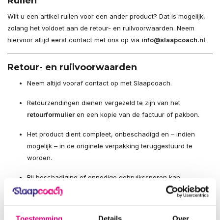
Ruilen
Wilt u een artikel ruilen voor een ander product? Dat is mogelijk,
zolang het voldoet aan de retour- en ruilvoorwaarden. Neem
hiervoor altijd eerst contact met ons op via
info@slaapcoach.nl
.
Retour- en ruilvoorwaarden
Neem altijd vooraf contact op met Slaapcoach.
Retourzendingen dienen vergezeld te zijn van het
retourformulier
en een kopie van de factuur of pakbon.
Het product dient compleet, onbeschadigd en – indien
mogelijk – in de originele verpakking teruggestuurd te
worden.
Bij beschadiging of onnodige gebruikssporen kan
waardevermindering
in rekening worden gebracht.
Let op:
zonder retourformulier kunnen wij uw retour helaas niet in
Toestemming
Details
Over