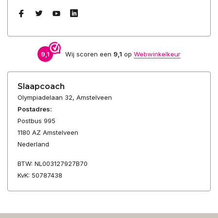
9,1
Wij scoren een
9,1
op
Webwinkelkeur
Slaapcoach
Olympiadelaan 32, Amstelveen
Postadres:
Postbus 995
1180 AZ Amstelveen
Nederland
BTW: NL003127927B70
KvK: 50787438