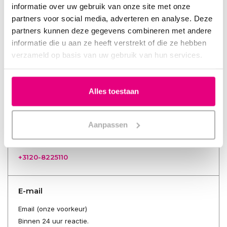
Zelf regelen
informatie over uw gebruik van onze site met onze
partners voor social media, adverteren en analyse. Deze
Volg je bestelling, bekijk facturen of status verzending.
partners kunnen deze gegevens combineren met andere
Inloggen
informatie die u aan ze heeft verstrekt of die ze hebben
Account aanmaken
verzameld op basis van uw gebruik van hun services.
Voor alle andere vragen
Alles toestaan
Bel ons (Lokaal tarief)
Aanpassen
ma t/m vr 09.00 - 17.00 uur
za t/m zo gesloten
+3120-8225110
E-mail
Email (onze voorkeur)
Binnen 24 uur reactie.