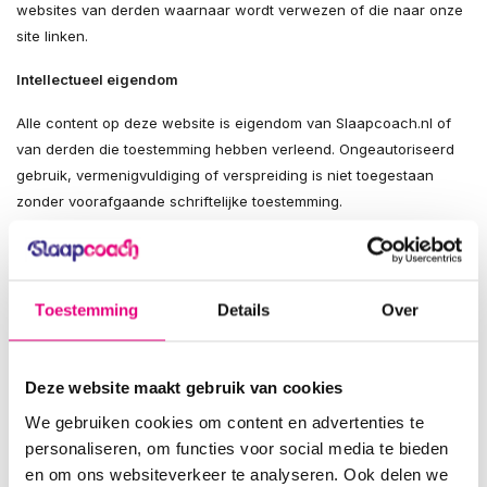
websites van derden waarnaar wordt verwezen of die naar onze
site linken.
Intellectueel eigendom
Alle content op deze website is eigendom van Slaapcoach.nl of
van derden die toestemming hebben verleend. Ongeautoriseerd
gebruik, vermenigvuldiging of verspreiding is niet toegestaan
zonder voorafgaande schriftelijke toestemming.
Rechten en wijzigingen
Slaapcoach.nl behoudt zich het recht voor om deze disclaimer en
Toestemming
Details
Over
de website-inhoud op ieder moment te wijzigen.
Deze website maakt gebruik van cookies
© 2025 Slaapcoach.nl | Typefouten en prijswijzigingen
We gebruiken cookies om content en advertenties te
voorbehouden
personaliseren, om functies voor social media te bieden
en om ons websiteverkeer te analyseren. Ook delen we