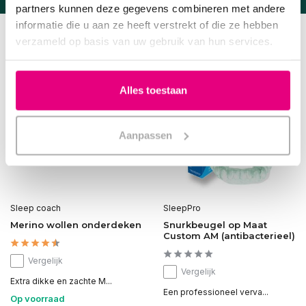
partners kunnen deze gegevens combineren met andere
informatie die u aan ze heeft verstrekt of die ze hebben
Populaire artikelen
verzameld op basis van uw gebruik van hun services.
Bekijk alle slaaphulpmiddelen
Alles toestaan
Aanpassen
Sleep coach
SleepPro
Merino wollen onderdeken
Snurkbeugel op Maat
Custom AM (antibacterieel)
Vergelijk
Vergelijk
Extra dikke en zachte M...
Een professioneel verva...
Op voorraad