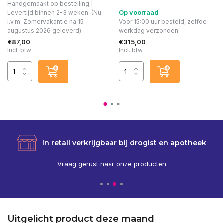
Handgemaakt op bestelling |
Op voorraad
Levertijd binnen 2-3 weken. (Nu
i.v.m. Zomervakantie na 15
Voor 15:00 uur besteld, zelfde
augustus 2026 geleverd)
werkdag verzonden.
€87,00
€315,00
Incl. btw
Incl. btw
In retail verkrijgbaar bij drogist en apotheek
Vraag gerust naar onze producten
Uitgelicht product deze maand