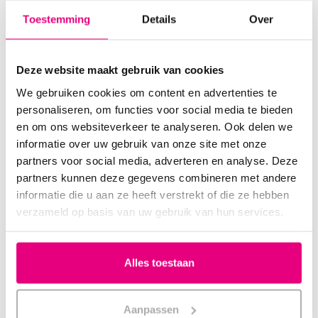
Voordelen van de Saltpipe zout inhalator
Toestemming
Details
Over
100% natuurlijk, zonder toevoegingen
Geen gewenning of bijwerkingen
Deze website maakt gebruik van cookies
Geschikt voor dagelijks gebruik
We gebruiken cookies om content en advertenties te
personaliseren, om functies voor social media te bieden
Effect merkbaar binnen enkele dagen
en om ons websiteverkeer te analyseren. Ook delen we
Eenvoudig in gebruik, ook onderweg
informatie over uw gebruik van onze site met onze
partners voor social media, adverteren en analyse. Deze
partners kunnen deze gegevens combineren met andere
Hoe gebruik je de Saltpipe?
informatie die u aan ze heeft verstrekt of die ze hebben
verzameld op basis van uw gebruik van hun services.
Houd het mondstuk aan je mond
Adem rustig in door de mond en uit via de neus
Alles toestaan
Gebruik dagelijks 15–20 minuten verdeeld over de dag (of
voor het slapengaan)
Aanpassen
Niet spoelen of reinigen – de keramische wand houdt alles