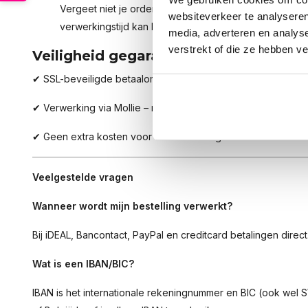
Vergeet niet je ordernummer te vermelden. Houd er r
websiteverkeer te analyseren
verwerkingstijd kan hebben
media, adverteren en analys
verstrekt of die ze hebben v
Veiligheid gegarandeerd
✔ SSL-beveiligde betaalomgeving
✔ Verwerking via Mollie – marktleider in online betalingen
✔ Geen extra kosten voor online betalingen
Veelgestelde vragen
Wanneer wordt mijn bestelling verwerkt?
Bij iDEAL, Bancontact, PayPal en creditcard betalingen direct
Wat is een IBAN/BIC?
IBAN is het internationale rekeningnummer en BIC (ook wel 