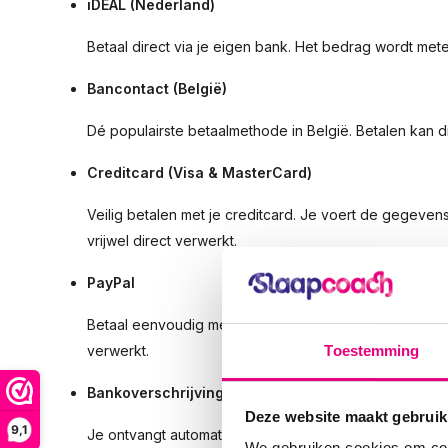
iDEAL (Nederland)
Betaal direct via je eigen bank. Het bedrag wordt mete
Bancontact (België)
Dé populairste betaalmethode in België. Betalen kan 
Creditcard (Visa & MasterCard)
Veilig betalen met je creditcard. Je voert de gegeven
vrijwel direct verwerkt.
PayPal
Betaal eenvoudig met je PayPal-account, zonder je ba
verwerkt.
Toestemming
Bankoverschrijving
Deze website maakt gebruik
9,1
Je ontvangt automatisch een factuur met ons rekenin
We gebruiken cookies om cont