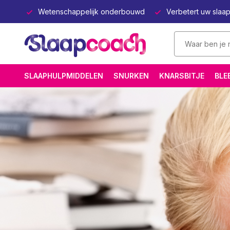
lapen
Wetenschappelijk onderbouwd
Verbetert uw slaa
SLAAPHULPMIDDELEN
SNURKEN
KNARSBITJE
BLE