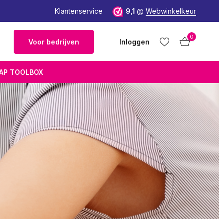
Wetenschappelijk onderbouwd
Klantenservice
9,1
@
Webwinkelkeur
0
Voor bedrijven
Inloggen
AP TOOLBOX
Account
Account
aanmaken
aanmaken