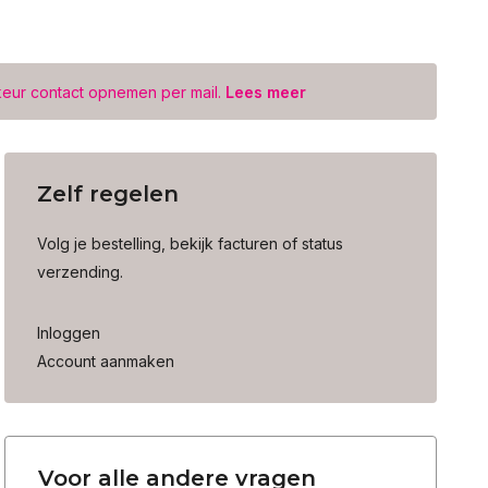
keur contact opnemen per mail.
Lees meer
Zelf regelen
Volg je bestelling, bekijk facturen of status
verzending.
Inloggen
Account aanmaken
Voor alle andere vragen