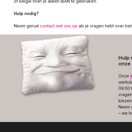
of België hoef je alleen IBAN te gebruiken.
Hulp nodig?
Neem gerust
contact met ons op
als je vragen hebt over bet
Hulp 
onze 
Onze
werkda
09:00 t
vragen 
kiezen
Neem g
– we h