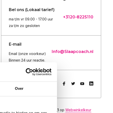
Bel ons (Lokaal tarief)
+3120-8225110
ma t/m vr 09.00 - 17.00 uur
za t/m zo gesloten
E-mail
Info@Slaapcoach.nl
Email (onze voorkeur)
Binnen 24 uur reactie.
Socialmedia
Volg ons op
Over
9,1
Wij scoren een
9,1
op
Webwinkelkeur
 media te bieden en om ons