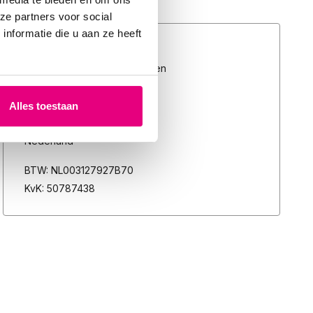
ze partners voor social
nformatie die u aan ze heeft
Slaapcoach
Olympiadelaan 32, Amstelveen
Postadres:
Postbus 995
Alles toestaan
1180 AZ Amstelveen
Nederland
BTW: NL003127927B70
KvK: 50787438