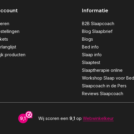
account
Informatie
reren
B2B Slaapcoach
stellingen
Blog Slaapbrief
ckets
Blogs
rlanglijst
Bed info
ijk producten
Slaap info
Slaaptest
Slaaptherapie online
Workshop Slaap voor Bed
Slaapcoach in de Pers
Reviews Slaapcoach
9,1
Wij scoren een
9,1
op
Webwinkelkeur