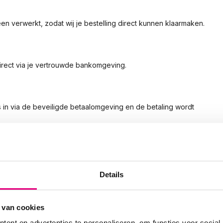
en verwerkt, zodat wij je bestelling direct kunnen klaarmaken.
direct via je vertrouwde bankomgeving.
s in via de beveiligde betaalomgeving en de betaling wordt
nk- of creditcardgegevens te delen. De betaling wordt direct
Details
 van cookies
gnummer (IBAN:
NL38 RABO 0326 5334 78
– t.n.v.
Trophax
).
ent en advertenties te personaliseren, om functies voor social