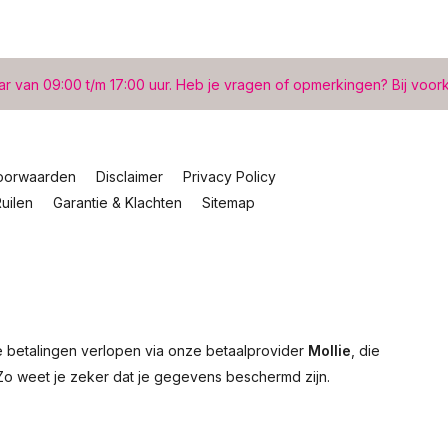
ar van 09:00 t/m 17:00 uur. Heb je vragen of opmerkingen? Bij voor
oorwaarden
Disclaimer
Privacy Policy
uilen
Garantie & Klachten
Sitemap
le betalingen verlopen via onze betaalprovider
Mollie
, die
Zo weet je zeker dat je gegevens beschermd zijn.