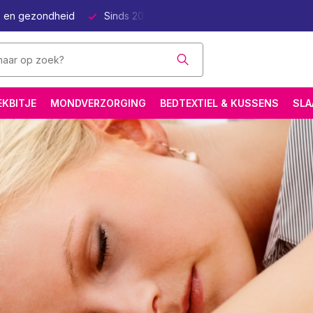
p en gezondheid
Sinds 2011 online Natuurlijk Beter Slapen
EKBITJE
MONDVERZORGING
BEDTEXTIEL & KUSSENS
SLA