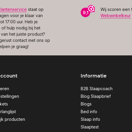
klantenservice
staat op
Wij scoren een
9,1
gen voor je klaar van
Webwinkelkeur
ot 17:00 uur. Heb je
of hulp nodig bij het
 van het juiste product?
erust contact met ons op
elpen je graag!
account
Informatie
reren
B2B Slaapcoach
stellingen
Blog Slaapbrief
ckets
Blogs
rlanglijst
Bed info
ijk producten
Slaap info
Slaaptest