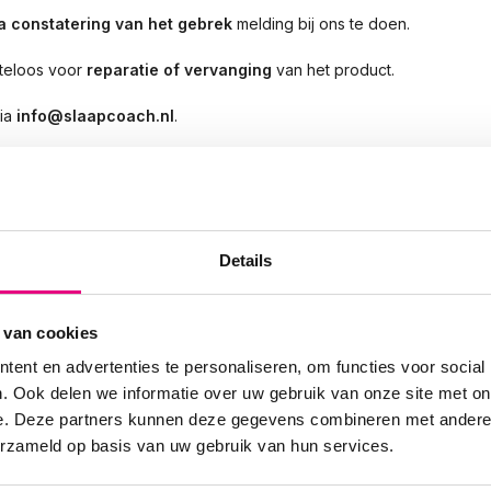
 constatering van het gebrek
melding bij ons te doen.
steloos voor
reparatie of vervanging
van het product.
via
info@slaapcoach.nl
.
s gepland. We raden u aan om klachten eerst bij ons kenbaar te
et tot een oplossing, dan is het mogelijk om uw geschil aan te
Details
.webwinkelkeur.nl/kennisbank/consumenten/geschil.
 van cookies
ent en advertenties te personaliseren, om functies voor social
. Ook delen we informatie over uw gebruik van onze site met on
e. Deze partners kunnen deze gegevens combineren met andere i
erzameld op basis van uw gebruik van hun services.