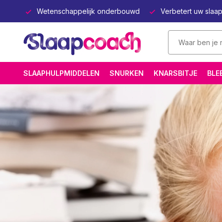
lapen
Wetenschappelijk onderbouwd
Verbetert uw slaa
SLAAPHULPMIDDELEN
SNURKEN
KNARSBITJE
BLE