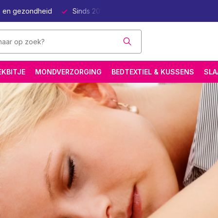
p en gezondheid
Sinds 2011 online Natuurlijk Beter Slapen
EKBITJE
MONDVERZORGING
BEDTEXTIEL & KUSSENS
SLA