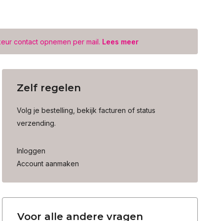
keur contact opnemen per mail.
Lees meer
Zelf regelen
Volg je bestelling, bekijk facturen of status
verzending.
Inloggen
Account aanmaken
Voor alle andere vragen