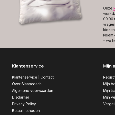
Onze
werkda
09:00 t
vragen 
kiezen
Neem g
– we h
Klantenservice
Mijn 
Klantenservice | Contact
Regist
Over Slaapcoach
Mijn be
Algemene voorwaarden
Mijn ti
Disclaimer
Mijn ve
Privacy Policy
Vergel
Betaalmethoden