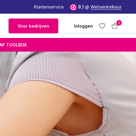
Wetenschappelijk onderbouwd
Klantenservice
9,1
@
Webwinkelkeur
0
Voor bedrijven
Inloggen
AP TOOLBOX
Account
Account
aanmaken
aanmaken