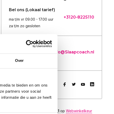
Bel ons (Lokaal tarief)
+3120-8225110
ma t/m vr 09.00 - 17.00 uur
za t/m zo gesloten
E-mail
Info@Slaapcoach.nl
Email (onze voorkeur)
Over
Binnen 24 uur reactie.
Socialmedia
 media te bieden en om ons
Volg ons op
ze partners voor social
nformatie die u aan ze heeft
9,1
Wij scoren een
9,1
op
Webwinkelkeur