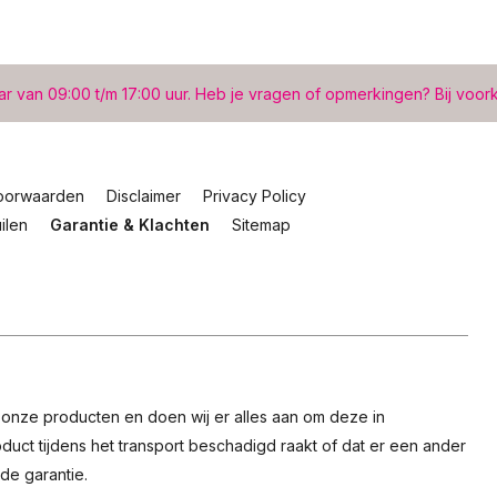
ar van 09:00 t/m 17:00 uur. Heb je vragen of opmerkingen? Bij voor
oorwaarden
Disclaimer
Privacy Policy
ilen
Garantie & Klachten
Sitemap
n onze producten en doen wij er alles aan om deze in
uct tijdens het transport beschadigd raakt of dat er een ander
de garantie.