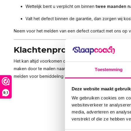
Wettelijk bent u verplicht om binnen
twee maanden na
Valt het defect binnen de garantie, dan zorgen wij ko
Neem voor het melden van een defect contact met ons op 
Klachtenprocedure
Het kan altijd voorkomen dat er iets niet helemaal gaat zoal
maken door te mailen naar
info@slaapcoach.nl
. Leidt dit ni
Toestemming
melden voor bemiddeling via WebwinkelKeur via
https://www
Deze website maakt gebruik
9,1
We gebruiken cookies om cont
websiteverkeer te analyseren
media, adverteren en analys
verstrekt of die ze hebben v