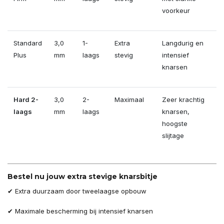
voorkeur
Standard
3,0
1-
Extra
Langdurig en
Plus
mm
laags
stevig
intensief
knarsen
Hard 2-
3,0
2-
Maximaal
Zeer krachtig
laags
mm
laags
knarsen,
hoogste
slijtage
Bestel nu jouw extra stevige knarsbitje
✔ Extra duurzaam door tweelaagse opbouw
✔ Maximale bescherming bij intensief knarsen