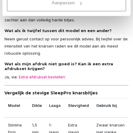
Aanpassen
Is het comfortabel om te dragen?
Ja. De binnenzijde vormt zich exact naar jouw gebit en voelt
zachter aan dan volledig harde bitjes.
Wat als ik twijfel tussen dit model en een ander?
Neem gerust contact op voor persoonlijk advies. Bij twijfel over de
intensiteit van het knarsen raden we dit model aan als meest
robuuste oplossing.
Wat als mijn afdruk niet goed is?
Kan ik een extra
afdrukset krijgen?
Ja, via:
Extra afdrukset bestellen
Vergelijk de stevige SleepPro knarsbitjes
Model
Dikte
Laags
Stevigheid
Gebruik bij
Slimline
1,5
1-
Extra
Zwaar knarsen
Firm
mm
laags
stevig
met slanke