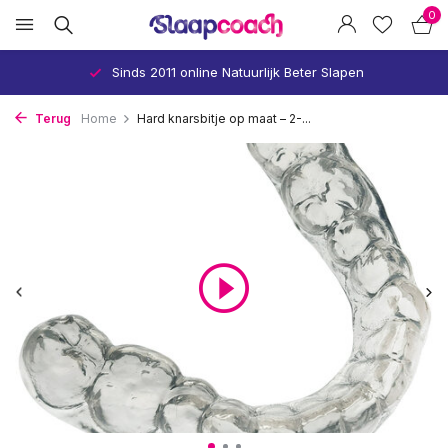
0
Wetenschappelijk onderbouwd
Terug
Home
Hard knarsbitje op maat – 2-...