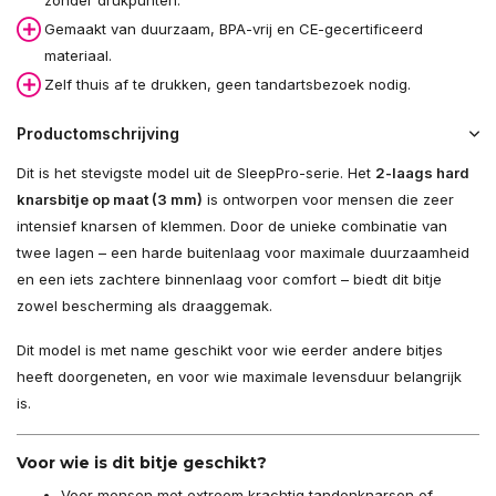
zonder drukpunten.
Gemaakt van duurzaam, BPA-vrij en CE-gecertificeerd
materiaal.
Zelf thuis af te drukken, geen tandartsbezoek nodig.
Productomschrijving
Dit is het stevigste model uit de SleepPro-serie. Het
2-laags hard
knarsbitje op maat (3 mm)
is ontworpen voor mensen die zeer
intensief knarsen of klemmen. Door de unieke combinatie van
twee lagen – een harde buitenlaag voor maximale duurzaamheid
en een iets zachtere binnenlaag voor comfort – biedt dit bitje
zowel bescherming als draaggemak.
Dit model is met name geschikt voor wie eerder andere bitjes
heeft doorgeneten, en voor wie maximale levensduur belangrijk
is.
Voor wie is dit bitje geschikt?
Voor mensen met extreem krachtig tandenknarsen of