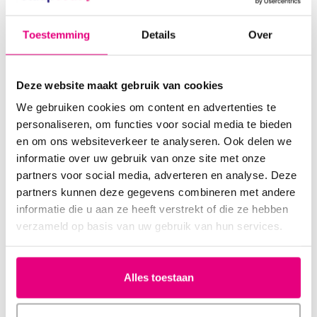
Dikte:
3,0 mm
Toestemming
Details
Over
Opbouw:
harde buitenlaag, zachtere binnenlaag
Gebruik:
boven- of ondergebit
Deze website maakt gebruik van cookies
Materiaal:
firm density kunststof, BPA- en latexvrij
We gebruiken cookies om content en advertenties te
personaliseren, om functies voor social media te bieden
Levensduur:
12 tot 18 maanden bij zwaar gebruik
en om ons websiteverkeer te analyseren. Ook delen we
informatie over uw gebruik van onze site met onze
Levertijd:
20–30 dagen na ontvangst van je afdruk
partners voor social media, adverteren en analyse. Deze
Inhoud:
afdrukset, bitje op maat, bewaardoosje,
partners kunnen deze gegevens combineren met andere
retourinstructie
informatie die u aan ze heeft verstrekt of die ze hebben
verzameld op basis van uw gebruik van hun services.
Veelgestelde vragen
Wat maakt dit bitje anders dan andere modellen?
Alles toestaan
Het 2-laags ontwerp biedt de stevigheid van een hard bitje met
het comfort van een zachtere binnenzijde.