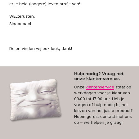
er je hele (langere) leven profijt van!
WELterusten,
Slaapcoach
Delen vinden wij ook leuk, dank!
Hulp nodig? Vraag het
onze klantenservice.
Onze
klantenservice
staat op
werkdagen voor je klaar van
09:00 tot 17:00 uur. Heb je
vragen of hulp nodig bij het
kiezen van het juiste product?
Neem gerust contact met ons
op – we helpen je graag!