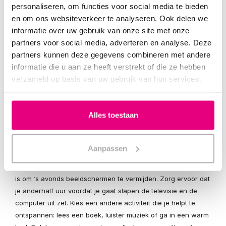
personaliseren, om functies voor social media te bieden
Hoe kun je beter slapen?
en om ons websiteverkeer te analyseren. Ook delen we
Gelukkig zijn deze negatieve effecten eenvoudig te
informatie over uw gebruik van onze site met onze
verhelpen. We zetten hieronder drie oplossingen voor je op
partners voor social media, adverteren en analyse. Deze
een rij.
partners kunnen deze gegevens combineren met andere
informatie die u aan ze heeft verstrekt of die ze hebben
Kom veel buiten voor melatonine-aanmaak
verzameld op basis van uw gebruik van hun services.
Hoe meer je overdag buiten bent, hoe beter je ‘s avonds
melatonine aanmaakt. Probeer overdag dus veel buiten te
zijn om ervoor te zorgen dat voldoende zonlicht je ogen
Alles toestaan
bereikt. Je zult merken dat je hierdoor ‘s nachts beter en
dieper slaapt.
Aanpassen
Geen beeldschermen ‘s avonds
Een simpele oplossing om sneller en beter in slaap te vallen,
is om ‘s avonds beeldschermen te vermijden. Zorg ervoor dat
je anderhalf uur voordat je gaat slapen de televisie en de
computer uit zet. Kies een andere activiteit die je helpt te
ontspannen: lees een boek, luister muziek of ga in een warm