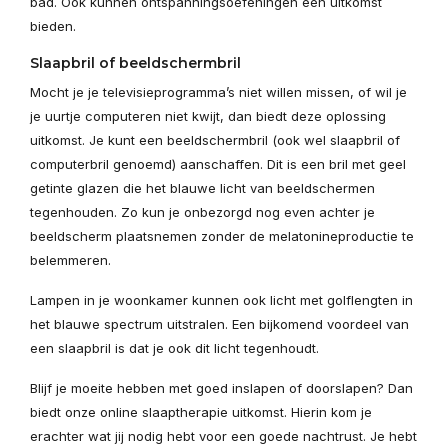
bad. Ook kunnen ontspanningsoefeningen een uitkomst
bieden.
Slaapbril of beeldschermbril
Mocht je je televisieprogramma’s niet willen missen, of wil je
je uurtje computeren niet kwijt, dan biedt deze oplossing
uitkomst. Je kunt een beeldschermbril (ook wel slaapbril of
computerbril genoemd) aanschaffen. Dit is een bril met geel
getinte glazen die het blauwe licht van beeldschermen
tegenhouden. Zo kun je onbezorgd nog even achter je
beeldscherm plaatsnemen zonder de melatonineproductie te
belemmeren.
Lampen in je woonkamer kunnen ook licht met golflengten in
het blauwe spectrum uitstralen. Een bijkomend voordeel van
een slaapbril is dat je ook dit licht tegenhoudt.
Blijf je moeite hebben met goed inslapen of doorslapen? Dan
biedt onze online slaaptherapie uitkomst. Hierin kom je
erachter wat jij nodig hebt voor een goede nachtrust. Je hebt