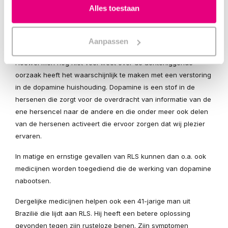
Een warm of juist koud bad, warme of koude
Alles toestaan
kompressen of een massage kunnen de symptomen
verlichten
Aanpassen
Geheime tip tegen rusteloze benen
Hoewel men nog niet veel weet over de achterliggende
oorzaak heeft het waarschijnlijk te maken met een verstoring
in de dopamine huishouding. Dopamine is een stof in de
hersenen die zorgt voor de overdracht van informatie van de
ene hersencel naar de andere en die onder meer ook delen
van de hersenen activeert die ervoor zorgen dat wij plezier
ervaren.
In matige en ernstige gevallen van RLS kunnen dan o.a. ook
medicijnen worden toegediend die de werking van dopamine
nabootsen.
Dergelijke medicijnen helpen ook een 41-jarige man uit
Brazilië die lijdt aan RLS. Hij heeft een betere oplossing
gevonden tegen zijn rusteloze benen. Zijn symptomen