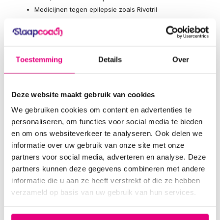
Medicijnen tegen epilepsie zoals Rivotril
Slaapmiddelen
Opiaten
Al deze middelen hebben echter in meer of mindere
Toestemming
Details
Over
mate
bijwerkingen
. Daarom dient er altijd een goede
afweging worden gemaakt tussen de ernst van de klachten
en de kans op vervelende bijwerkingen van de medicijnen.
Deze website maakt gebruik van cookies
Wat kan je zelf doen aan rusteloze
We gebruiken cookies om content en advertenties te
benen?
personaliseren, om functies voor social media te bieden
en om ons websiteverkeer te analyseren. Ook delen we
Een
gedragsmatige aanpak
kan de symptomen van RLS
informatie over uw gebruik van onze site met onze
verminderen:
partners voor social media, adverteren en analyse. Deze
Vermijd 's avonds alcohol en cafeïne
partners kunnen deze gegevens combineren met andere
Let op een goede slaaphygiëne, zoals een goede
informatie die u aan ze heeft verstrekt of die ze hebben
slaapomgeving en regelmatige bedtijden
verzameld op basis van uw gebruik van hun services.
Zorg voor regelmatige, maar niet overdreven veel,
lichaamsbeweging