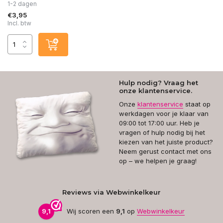
1-2 dagen
€3,95
Incl. btw
Hulp nodig? Vraag het
onze klantenservice.
Onze
klantenservice
staat op
werkdagen voor je klaar van
09:00 tot 17:00 uur. Heb je
vragen of hulp nodig bij het
kiezen van het juiste product?
Neem gerust contact met ons
op – we helpen je graag!
Reviews via Webwinkelkeur
9,1
Wij scoren een
9,1
op
Webwinkelkeur