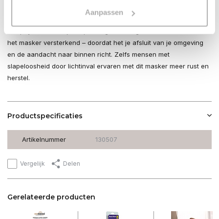
Dit masker bevordert de aanmaak van melatonine door
Aanpassen
lichtprikkels te blokkeren. Dit is essentieel voor een natuurlijke
slaapcyclus. Ook bij ontspanningsoefeningen of meditatie werkt
het masker versterkend – doordat het je afsluit van je omgeving
en de aandacht naar binnen richt. Zelfs mensen met
slapeloosheid door lichtinval ervaren met dit masker meer rust en
herstel.
Productspecificaties
Artikelnummer
130507
Vergelijk
Delen
Gerelateerde producten