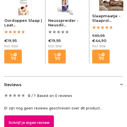
Slaapmaatje -
Oordoppen Slaap |
Neusspreider -
Slaaprol...
Laat...
Neusdil...
€49,95
€19,95
€19,95
€44,90
Incl. btw
Incl. btw
Incl. btw
Reviews
0
/
Based on 0 reviews
5
Er zijn nog geen reviews geschreven over dit product..
Schrijf je eigen review