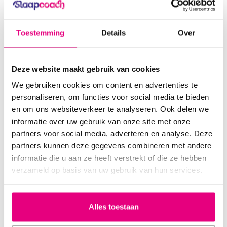
Voor mensen die sneller willen ontspannen met gerichte
adem- of ontspanningsoefeningen
Toestemming
Details
Over
Voor mensen die gevoelig zijn voor migraine of visuele
prikkels
Deze website maakt gebruik van cookies
Voor iedereen die een moment rust en afzondering zoekt –
We gebruiken cookies om content en advertenties te
thuis of onderweg
personaliseren, om functies voor social media te bieden
en om ons websiteverkeer te analyseren. Ook delen we
Zo gebruik je het Dream Essentials slaapmasker
informatie over uw gebruik van onze site met onze
Plaats het masker comfortabel over je ogen
partners voor social media, adverteren en analyse. Deze
partners kunnen deze gegevens combineren met andere
Elastische band zachtjes voor een perfecte pasvorm
informatie die u aan ze heeft verstrekt of die ze hebben
verzameld op basis van uw gebruik van hun services.
Combineer met oordoppen voor maximale rust
Ideaal bij inslapen, doorslapen of een korte powernap
Alles toestaan
Wetenschap & ontspanning gecombineerd