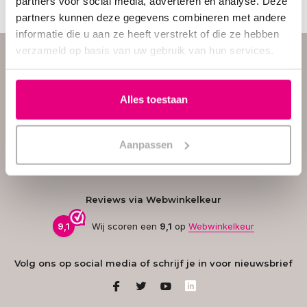
partners voor social media, adverteren en analyse. Deze
partners kunnen deze gegevens combineren met andere
informatie die u aan ze heeft verstrekt of die ze hebben
Hulp nodig? Vraag het
verzameld op basis van uw gebruik van hun services.
onze klantenservice.
Onze
klantenservice
staat op
werkdagen voor je klaar van
Alles toestaan
09:00 tot 17:00 uur. Heb je
vragen of hulp nodig bij het
kiezen van het juiste product?
Neem gerust contact met ons
Aanpassen
op – we helpen je graag!
Reviews via Webwinkelkeur
9,1
Wij scoren een
9,1
op
Webwinkelkeur
Volg ons op social media of schrijf je in voor nieuwsbrief