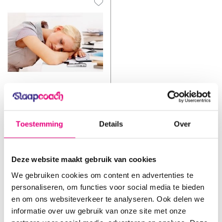
Slaapcoach
Gratis Somnio Slaaptest
Toestemming
Details
Over
Vergelijk
De Gratis Slaaptest is ...
Deze website maakt gebruik van cookies
Op voorraad
€0,00
We gebruiken cookies om content en advertenties te
Incl. btw
personaliseren, om functies voor social media te bieden
en om ons websiteverkeer te analyseren. Ook delen we
informatie over uw gebruik van onze site met onze