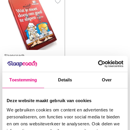
Slaapcoach
Wat je niet moet doen om
goed te slapen -
Slaapboekje
Toestemming
Details
Over
Vergelijk
In dit boekje helpen we...
Deze website maakt gebruik van cookies
Op voorraad
1-2 dagen
We gebruiken cookies om content en advertenties te
€7,95
personaliseren, om functies voor social media te bieden
Incl. btw
en om ons websiteverkeer te analyseren. Ook delen we