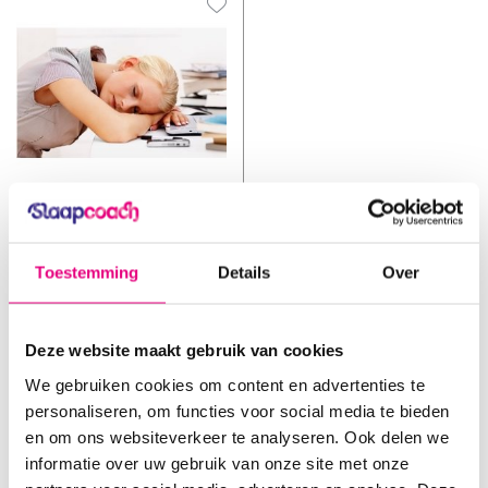
Slaapcoach
Gratis Somnio Slaaptest
Toestemming
Details
Over
Vergelijk
De Gratis Slaaptest is ...
Deze website maakt gebruik van cookies
Op voorraad
€0,00
We gebruiken cookies om content en advertenties te
Incl. btw
personaliseren, om functies voor social media te bieden
en om ons websiteverkeer te analyseren. Ook delen we
informatie over uw gebruik van onze site met onze