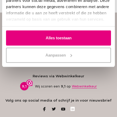
partners voor social media, adverteren en analyse. Deze
partners kunnen deze gegevens combineren met andere
informatie die u aan ze heeft verstrekt of die ze hebben
Hulp nodig? Vraag het
verzameld op basis van uw gebruik van hun services.
onze klantenservice.
Onze
klantenservice
staat op
werkdagen voor je klaar van
Alles toestaan
09:00 tot 17:00 uur. Heb je
vragen of hulp nodig bij het
kiezen van het juiste product?
Neem gerust contact met ons
Aanpassen
op – we helpen je graag!
Reviews via Webwinkelkeur
9,1
Wij scoren een
9,1
op
Webwinkelkeur
Volg ons op social media of schrijf je in voor nieuwsbrief