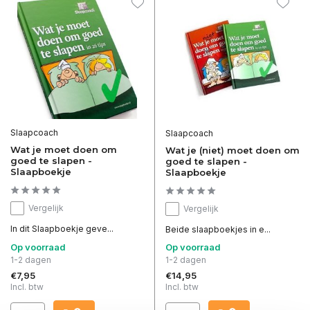
Slaapcoach
Slaapcoach
Wat je moet doen om
Wat je (niet) moet doen om
goed te slapen -
goed te slapen -
Slaapboekje
Slaapboekje
Vergelijk
Vergelijk
In dit Slaapboekje geve...
Beide slaapboekjes in e...
Op voorraad
Op voorraad
1-2 dagen
1-2 dagen
€7,95
€14,95
Incl. btw
Incl. btw