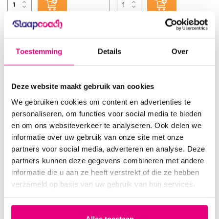
Verbetert uw slaap en gezondheid
Toestemming
Details
Over
Deze website maakt gebruik van cookies
We gebruiken cookies om content en advertenties te
personaliseren, om functies voor social media te bieden
en om ons websiteverkeer te analyseren. Ook delen we
informatie over uw gebruik van onze site met onze
Slaapcoach
Slaapcoach
partners voor social media, adverteren en analyse. Deze
Wat je niet moet doen om
Gratis Somnio Slaaptest
partners kunnen deze gegevens combineren met andere
goed te slapen -
informatie die u aan ze heeft verstrekt of die ze hebben
Slaapboekje
verzameld op basis van uw gebruik van hun services.
Vergelijk
De Gratis Slaaptest is ...
Vergelijk
In dit boekje helpen we...