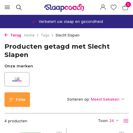
0
Verbetert uw slaap en gezondheid
Terug
Home
Tags
Slecht Slapen
Producten getagd met Slecht
Slapen
Onze merken
Sorteren op:
Filter
Toon:
4 producten