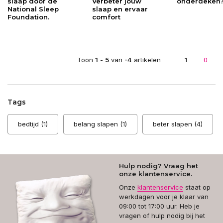
slaap door de
Verbeter jouw
onderdeken
National Sleep
slaap en ervaar
Foundation.
comfort
Toon
1
-
5
van
-4
artikelen
1
0
Tags
bedtijd
(1)
belang slapen
(1)
beter slapen
(4)
Hulp nodig? Vraag het
onze klantenservice.
Onze
klantenservice
staat op
werkdagen voor je klaar van
09:00 tot 17:00 uur. Heb je
vragen of hulp nodig bij het