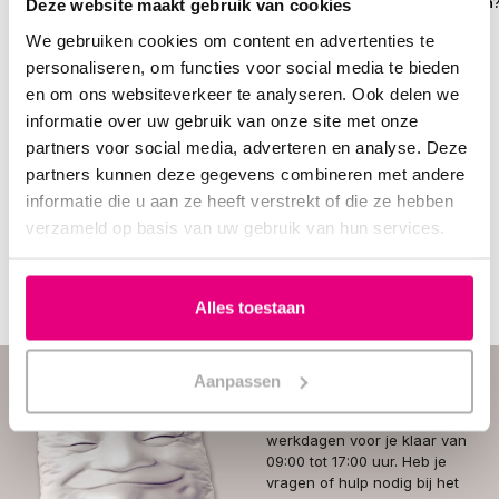
slaap door de
Verbeter jouw
onderdeken
Deze website maakt gebruik van cookies
National Sleep
slaap en ervaar
Foundation.
comfort
We gebruiken cookies om content en advertenties te
personaliseren, om functies voor social media te bieden
en om ons websiteverkeer te analyseren. Ook delen we
informatie over uw gebruik van onze site met onze
Toon
1
-
5
van
-4
artikelen
1
0
partners voor social media, adverteren en analyse. Deze
partners kunnen deze gegevens combineren met andere
informatie die u aan ze heeft verstrekt of die ze hebben
verzameld op basis van uw gebruik van hun services.
Tags
bedtijd
(1)
belang slapen
(1)
beter slapen
(4)
Alles toestaan
Hulp nodig? Vraag het
Aanpassen
onze klantenservice.
Onze
klantenservice
staat op
werkdagen voor je klaar van
09:00 tot 17:00 uur. Heb je
vragen of hulp nodig bij het