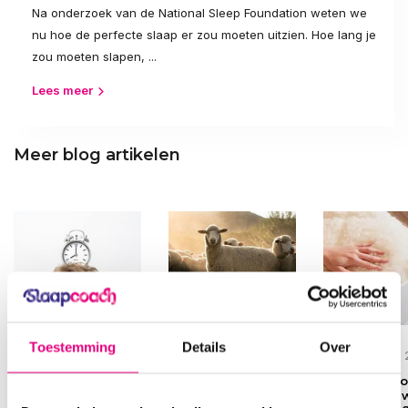
Na onderzoek van de National Sleep Foundation weten we
nu hoe de perfecte slaap er zou moeten uitzien. Hoe lang je
zou moeten slapen, ...
Lees meer
Meer blog artikelen
Door
Slaapcoach
Door
Cornelis
Door
Cornelis
Toestemming
Details
Over
6 November 2022
24 December 2024
24 December 
Nieuwe richtlijnen
Onderdeken van
Hoe onderho
voor gezonde
Wol Merino:
een merino 