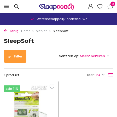
0
Wetenschappelijk onderbouwd
Terug
Home
Merken
SleepSoft
SleepSoft
Sorteren op:
Filter
Toon:
1 product
sale 11%