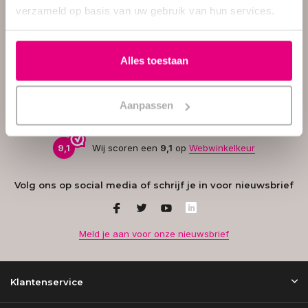
verzameld op basis van uw gebruik van hun services.
werkdagen voor je klaar van
09:00 tot 17:00 uur. Heb je
vragen of hulp nodig bij het
kiezen van het juiste product?
Alles toestaan
Neem gerust contact met ons
op – we helpen je graag!
Aanpassen
Reviews via Webwinkelkeur
9,1
Wij scoren een
9,1
op
Webwinkelkeur
Volg ons op social media of schrijf je in voor nieuwsbrief
Meld je aan voor onze nieuwsbrief
Klantenservice