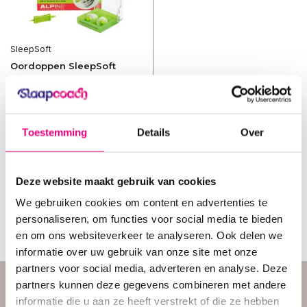
SleepSoft
Oordoppen SleepSoft
Vergelijk
In slaap vallen ondanks...
Toestemming
Details
Over
Niet op voorraad
€17,95
€15,95
Incl. btw
Deze website maakt gebruik van cookies
Bekijken
We gebruiken cookies om content en advertenties te
personaliseren, om functies voor social media te bieden
en om ons websiteverkeer te analyseren. Ook delen we
informatie over uw gebruik van onze site met onze
partners voor social media, adverteren en analyse. Deze
Hulp nodig? Vraag het
partners kunnen deze gegevens combineren met andere
onze klantenservice.
informatie die u aan ze heeft verstrekt of die ze hebben
Onze
klantenservice
staat op