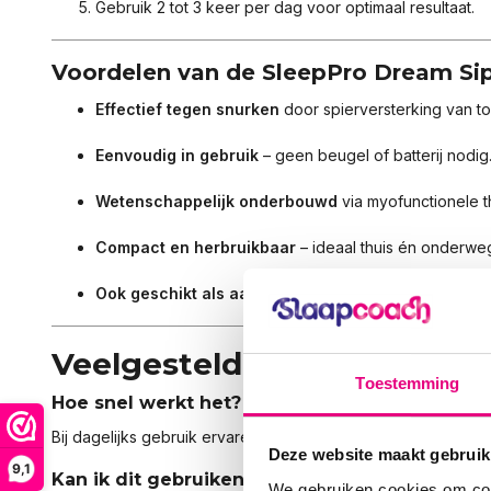
Gebruik 2 tot 3 keer per dag voor optimaal resultaat.
Voordelen van de SleepPro Dream Si
Effectief tegen snurken
door spierversterking van to
Eenvoudig in gebruik
– geen beugel of batterij nodig
Wetenschappelijk onderbouwd
via myofunctionele t
Compact en herbruikbaar
– ideaal thuis én onderwe
Ook geschikt als aanvulling
op een anti-snurkbeugel
Veelgestelde vragen
Toestemming
Hoe snel werkt het?
Bij dagelijks gebruik ervaren veel gebruikers binnen 3 tot 6
Deze website maakt gebruik
9,1
Kan ik dit gebruiken naast een snurkbeugel?
We gebruiken cookies om cont