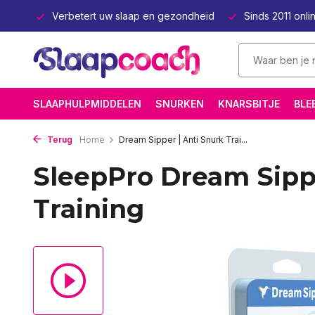
bouwd
Verbetert uw slaap en gezondheid
Sinds 2011 onlin
SLAAPHULPMIDDELEN
SNURKEN
KNARSBITJE
BLE
Terug
Home
Dream Sipper | Anti Snurk Trai...
SleepPro Dream Sippe
Training