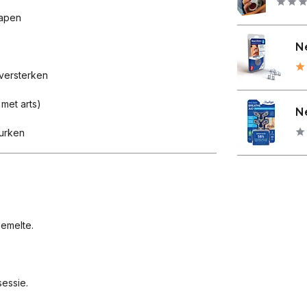
lapen
Ne
 versterken
met arts)
Ne
nurken
emelte.
sessie.