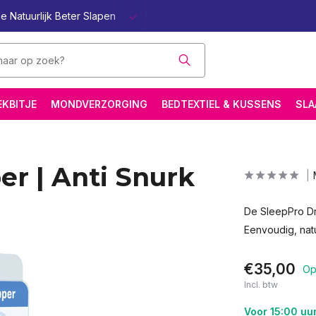
e Natuurlijk Beter Slapen
Wetenschappelijk onderbouwd
EKBITJE
MONDVERZORGING
BEDTEXTIEL & KUSSENS
SLA
r | Anti Snurk
De SleepPro Dr
Eenvoudig, nat
€35,00
Op
Incl. btw
Voor 15:00 uu