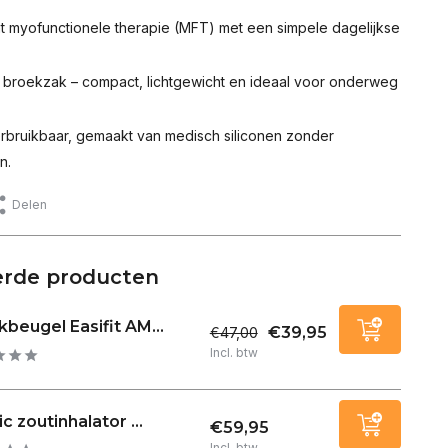
 myofunctionele therapie (MFT) met een simpele dagelijkse
e broekzak – compact, lichtgewicht en ideaal voor onderweg
erbruikbaar, gemaakt van medisch siliconen zonder
n.
Delen
erde producten
kbeugel Easifit AM...
€39,95
€47,00
Incl. btw
c zoutinhalator ...
€59,95
Incl. btw