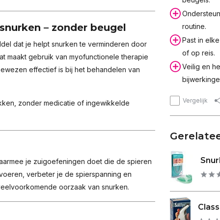
Ondersteunt
 snurken – zonder beugel
routine.
Past in elk
del dat je helpt snurken te verminderen door
of op reis.
at maakt gebruik van myofunctionele therapie
Veilig en h
ezen effectief is bij het behandelen van
bijwerkinge
Vergelijk
kken, zonder medicatie of ingewikkelde
Gerelate
Snur
waarmee je zuigoefeningen doet die de spieren
te voeren, verbeter je de spierspanning en
en veelvoorkomende oorzaak van snurken.
Classi