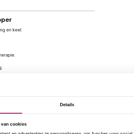
pper
ng en keel.
.
herapie.
g.
.
Details
 weken verbetering.
 van cookies
ent en advertenties te personaliseren, om functies voor social