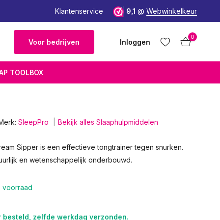
Klantenservice
9,1
@
Webwinkelkeur
0
Voor bedrijven
Inloggen
AP TOOLBOX
Merk:
SleepPro
Bekijk alles Slaaphulpmiddelen
Account
Account
aanmaken
aanmaken
eam Sipper is een effectieve tongtrainer tegen snurken.
uurlijk en wetenschappelijk onderbouwd.
 voorraad
r besteld, zelfde werkdag verzonden.