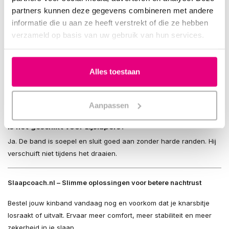
echter ook ideaal om knarsbitjes beter te laten zitten.
partners kunnen deze gegevens combineren met andere
informatie die u aan ze heeft verstrekt of die ze hebben
Voorkomt deze kinband het tandenknarsen zelf?
verzameld op basis van uw gebruik van hun services.
Nee. Alleen een knarsbitje beschermt je gebit. Deze kinband helpt
puur om het bitje op zijn plek te houden.
Kan ik deze kinband combineren met elk bitje?
Alles toestaan
Ja. De band is compatibel met alle bitjes: op maat, boil-and-bite of
prefab. Ook geschikt voor gebruik in combinatie met onze
Aanpassen
SleepRight en SleepPro modellen.
Is het geschikt voor zijslapers?
Ja. De band is soepel en sluit goed aan zonder harde randen. Hij
verschuift niet tijdens het draaien.
Slaapcoach.nl – Slimme oplossingen voor betere nachtrust
Bestel jouw kinband vandaag nog en voorkom dat je knarsbitje
losraakt of uitvalt. Ervaar meer comfort, meer stabiliteit en meer
zekerheid in je slaap.