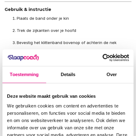
Gebruik & instructie
Plaats de band onder je kin
Trek de zijkanten over je hoofd
Bevestig het klittenband bovenop of achterin de nek
Zorg dat de band strak maar comfortabel zit
Draag de kinband samen met je knarsbitje tijdens de nacht
Toestemming
Details
Over
De band is dun en buigzaam genoeg om ook bij zijslapen geen
druk te geven.
Deze website maakt gebruik van cookies
Veelgestelde vragen
We gebruiken cookies om content en advertenties te
Is dit een speciaal ontworpen kinband voor
personaliseren, om functies voor social media te bieden
tandenknarsen?
en om ons websiteverkeer te analyseren. Ook delen we
Nee, dit is onze beproefde
SleepPro kinband
die we ook
informatie over uw gebruik van onze site met onze
adviseren bij snurken. Door het kaakondersteunend effect is hij
partners voor social media, adverteren en analyse. Deze