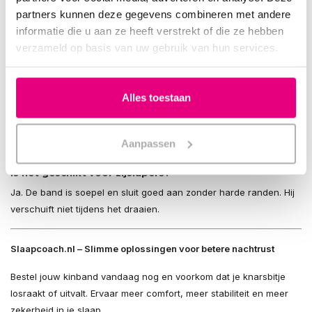
echter ook ideaal om knarsbitjes beter te laten zitten.
partners kunnen deze gegevens combineren met andere
informatie die u aan ze heeft verstrekt of die ze hebben
Voorkomt deze kinband het tandenknarsen zelf?
verzameld op basis van uw gebruik van hun services.
Nee. Alleen een knarsbitje beschermt je gebit. Deze kinband helpt
puur om het bitje op zijn plek te houden.
Kan ik deze kinband combineren met elk bitje?
Alles toestaan
Ja. De band is compatibel met alle bitjes: op maat, boil-and-bite of
prefab. Ook geschikt voor gebruik in combinatie met onze
Aanpassen
SleepRight en SleepPro modellen.
Is het geschikt voor zijslapers?
Ja. De band is soepel en sluit goed aan zonder harde randen. Hij
verschuift niet tijdens het draaien.
Slaapcoach.nl – Slimme oplossingen voor betere nachtrust
Bestel jouw kinband vandaag nog en voorkom dat je knarsbitje
losraakt of uitvalt. Ervaar meer comfort, meer stabiliteit en meer
zekerheid in je slaap.