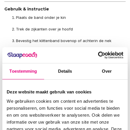
Gebruik & instructie
Plaats de band onder je kin
Trek de zijkanten over je hoofd
Bevestig het klittenband bovenop of achterin de nek
Zorg dat de band strak maar comfortabel zit
Draag de kinband samen met je knarsbitje tijdens de nacht
Toestemming
Details
Over
De band is dun en buigzaam genoeg om ook bij zijslapen geen
druk te geven.
Deze website maakt gebruik van cookies
Veelgestelde vragen
We gebruiken cookies om content en advertenties te
Is dit een speciaal ontworpen kinband voor
personaliseren, om functies voor social media te bieden
tandenknarsen?
en om ons websiteverkeer te analyseren. Ook delen we
Nee, dit is onze beproefde
SleepPro kinband
die we ook
informatie over uw gebruik van onze site met onze
adviseren bij snurken. Door het kaakondersteunend effect is hij
partners voor social media, adverteren en analyse. Deze