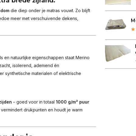
ra brede zijrand.
ndom
die diep onder je matras vouwt. Zo blijft
n gedoe meer met verschuivende dekens,
Me
els en natuurlijke eigenschappen staat Merino
 zacht, isolerend, ademend én
r synthetische materialen of elektrische
zijden
– goed voor in totaal
1000 g/m² puur
, vermindert drukpunten en houdt je warm