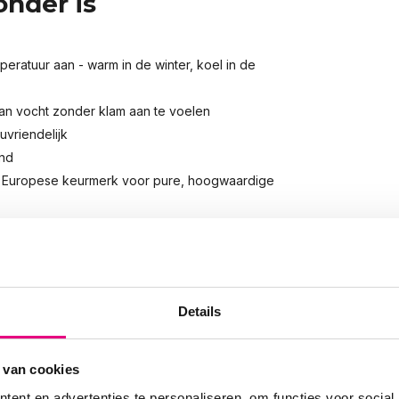
onder is
:
peratuur aan - warm in de winter, koel in de
an vocht zonder klam aan te voelen
uvriendelijk
end
t Europese keurmerk voor pure, hoogwaardige
. De
40 cm brede zijrand
vouw je rondom
Details
 op de zachtste matrassen.
 van cookies
)
ent en advertenties te personaliseren, om functies voor social