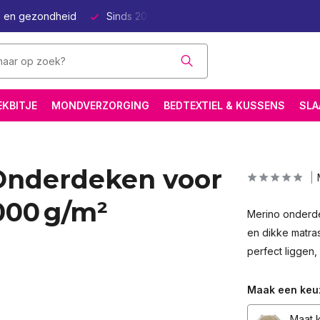
e Natuurlijk Beter Slapen
Wetenschappelijk onderbouwd
EKBITJE
MONDVERZORGING
BEDTEXTIEL & KUSSENS
SLA
Onderdeken voor
000 g/m²
Merino onderde
en dikke matras
perfect liggen,
Maak een keu
Maat k