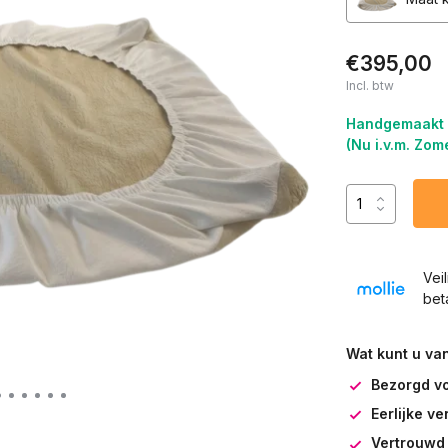
€395,00
Incl. btw
Handgemaakt o
(Nu i.v.m. Zo
Vei
bet
Wat kunt u va
Bezorgd v
Eerlijke v
Vertrouwd 