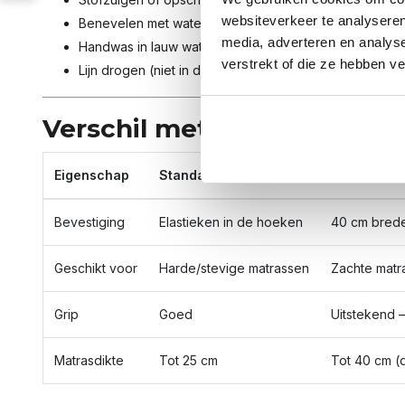
websiteverkeer te analyseren
Benevelen met water en droogwrijven
media, adverteren en analys
Handwas in lauw water met zacht wolwasmiddel (indie
verstrekt of die ze hebben v
Lijn drogen (niet in droger)
Verschil met standaard on
Eigenschap
Standaard onderdeken
Onderdeken
Bevestiging
Elastieken in de hoeken
40 cm brede
Geschikt voor
Harde/stevige matrassen
Zachte matr
Grip
Goed
Uitstekend – 
Matrasdikte
Tot 25 cm
Tot 40 cm (d