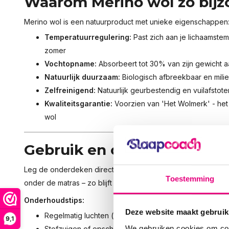
Waarom Merino wol zo bijz
Merino wol is een natuurproduct met unieke eigenschappen
Temperatuurregulering:
Past zich aan je lichaamstem
zomer
Vochtopname:
Absorbeert tot 30% van zijn gewicht a
Natuurlijk duurzaam:
Biologisch afbreekbaar en milie
Zelfreinigend:
Natuurlijk geurbestendig en vuilafstot
Kwaliteitsgarantie:
Voorzien van 'Het Wolmerk' - he
wol
Gebruik en onderhoud
Leg de onderdeken direct op je matras, onder je hoeslaken
Toestemming
onder de matras – zo blijft alles strak en stevig zitten, zelfs
Onderhoudstips:
Deze website maakt gebruik
Regelmatig luchten (bij voorkeur buiten, niet in de zon
9,1
We gebruiken cookies om cont
Stofzuigen of opschudden