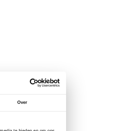
Over
 media te bieden en om ons