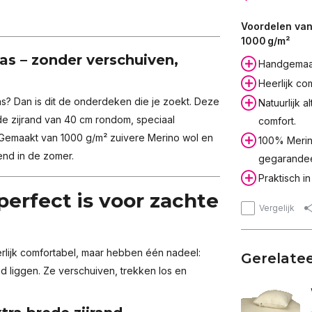
Voordelen van
1000 g/m²
ras – zonder verschuiven,
Handgemaak
Heerlijk com
as? Dan is dit de onderdeken die je zoekt. Deze
Natuurlijk 
e zijrand van 40 cm rondom, speciaal
comfort.
. Gemaakt van 1000 g/m² zuivere Merino wol en
100% Merino
end in de zomer.
gegarandee
Praktisch in
rfect is voor zachte
Vergelijk
erlijk comfortabel, maar hebben één nadeel:
Gerelate
d liggen. Ze verschuiven, trekken los en