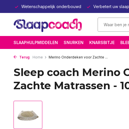
bouwd
Verbetert uw slaap en gezondheid
Sinds 2011 onlin
SLAAPHULPMIDDELEN
SNURKEN
KNARSBITJE
BLE
Terug
Home
Merino Onderdeken voor Zachte ...
Sleep coach Merino 
Zachte Matrassen - 1