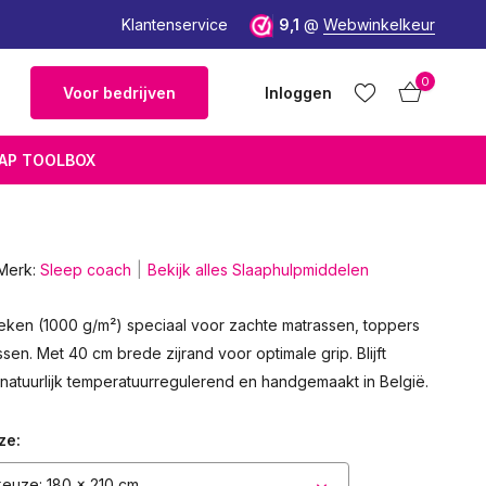
Klantenservice
9,1
@
Webwinkelkeur
0
Voor bedrijven
Inloggen
AP TOOLBOX
Merk:
Sleep coach
Bekijk alles Slaaphulpmiddelen
Account
Account
aanmaken
aanmaken
ken (1000 g/m²) speciaal voor zachte matrassen, toppers
sen. Met 40 cm brede zijrand voor optimale grip. Blijft
 natuurlijk temperatuurregulerend en handgemaakt in België.
ze:
euze: 180 x 210 cm