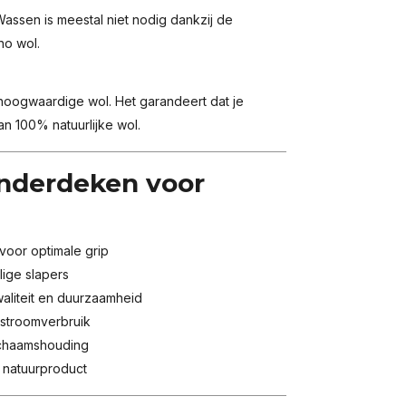
assen is meestal niet nodig dankzij de
no wol.
hoogwaardige wol. Het garandeert dat je
an 100% natuurlijke wol.
Onderdeken voor
voor optimale grip
lige slapers
liteit en duurzaamheid
stroomverbruik
ichaamshouding
 natuurproduct