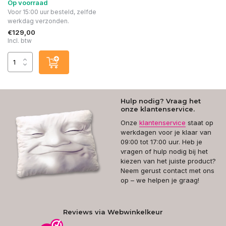
Op voorraad
Voor 15:00 uur besteld, zelfde
werkdag verzonden.
€129,00
Incl. btw
Hulp nodig? Vraag het
onze klantenservice.
Onze
klantenservice
staat op
werkdagen voor je klaar van
09:00 tot 17:00 uur. Heb je
vragen of hulp nodig bij het
kiezen van het juiste product?
Neem gerust contact met ons
op – we helpen je graag!
Reviews via Webwinkelkeur