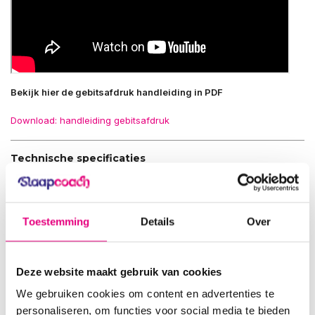
Bekijk hier de gebitsafdruk handleiding in PDF
Download: handleiding gebitsafdruk
Technische specificaties
Materiaal
: transparant medisch kunststof
Gebruik
: ’s nachts (retentiebeugel)
Toestemming
Details
Over
Dikte
: ca. 1,5 mm
Plaatsing
: boven- of ondergebit
Deze website maakt gebruik van cookies
Reiniging
: dagelijks spoelen, wekelijks met reinigingstablet
We gebruiken cookies om content en advertenties te
personaliseren, om functies voor social media te bieden