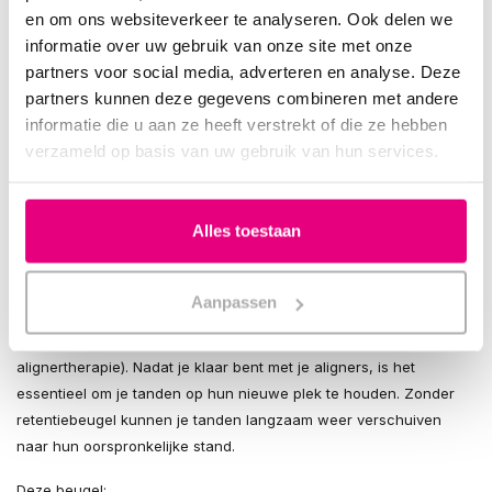
Levensduur
: 6–12 maanden bij goed gebruik
en om ons websiteverkeer te analyseren. Ook delen we
informatie over uw gebruik van onze site met onze
Levertijd
: 20–30 dagen na ontvangst van je afdruk
partners voor social media, adverteren en analyse. Deze
partners kunnen deze gegevens combineren met andere
Veelgestelde vragen
informatie die u aan ze heeft verstrekt of die ze hebben
Wat is het verschil tussen een nachtbeugel en een
verzameld op basis van uw gebruik van hun services.
knarsbitje?
Een retentiebeugel is bedoeld om tanden op hun plek te houden
en is dunner dan een knarsbitje. Het beschermt niet tegen
Alles toestaan
tandenknarsen.
Is dit geschikt na Invisalign?
Aanpassen
Ja, deze op maat gemaakte
retentiebeugel
is uitermate geschikt
als
retainer na een Invisalign-behandeling
(of vergelijkbare
alignertherapie). Nadat je klaar bent met je aligners, is het
essentieel om je tanden op hun nieuwe plek te houden. Zonder
retentiebeugel kunnen je tanden langzaam weer verschuiven
naar hun oorspronkelijke stand.
Deze beugel: