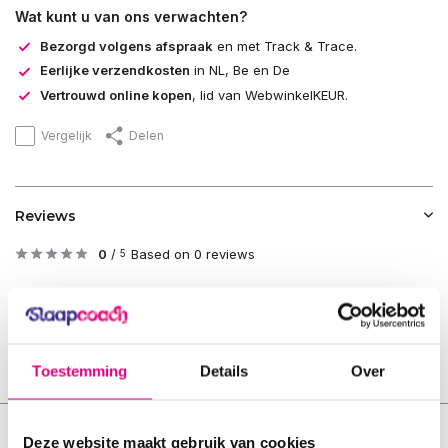
Wat kunt u van ons verwachten?
Bezorgd volgens afspraak
en met Track & Trace.
Eerlijke verzendkosten
in NL, Be en De
Vertrouwd online kopen
, lid van WebwinkelKEUR.
Vergelijk
Delen
Reviews
0
/
Based on 0 reviews
5
Er zijn nog geen reviews geschreven over dit product..
Schrijf je eigen review
Toestemming
Details
Over
Deze website maakt gebruik van cookies
Eerder bekeken