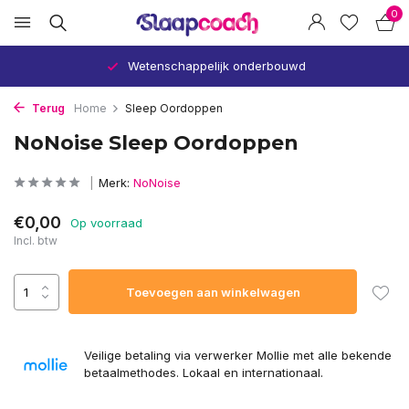
0
Wetenschappelijk onderbouwd
Terug
Home
Sleep Oordoppen
NoNoise Sleep Oordoppen
Merk:
NoNoise
€0,00
Op voorraad
Incl. btw
Toevoegen aan winkelwagen
Veilige betaling via verwerker Mollie met alle bekende
betaalmethodes. Lokaal en internationaal.