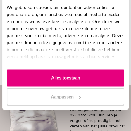
We gebruiken cookies om content en advertenties te
NoNoise
personaliseren, om functies voor social media te bieden
Sleep Oordoppen
en om ons websiteverkeer te analyseren. Ook delen we
informatie over uw gebruik van onze site met onze
partners voor social media, adverteren en analyse. Deze
Vergelijk
partners kunnen deze gegevens combineren met andere
Op voorraad
informatie die u aan ze heeft verstrekt of die ze hebben
€0,00
verzameld op basis van uw gebruik van hun services.
Incl. btw
Alles toestaan
Hulp nodig? Vraag het
onze klantenservice.
Aanpassen
Onze
klantenservice
staat op
werkdagen voor je klaar van
09:00 tot 17:00 uur. Heb je
vragen of hulp nodig bij het
kiezen van het juiste product?