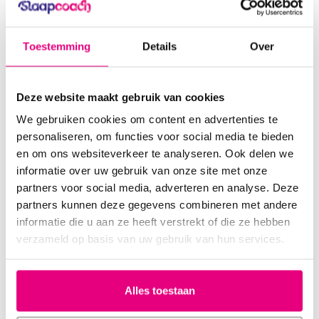
i.v.m. Zomervakantie na 15
i.v.m. Zomervakantie na 15
augustus 2026 geleverd)
augustus 2026 geleverd)
€212,00
€198,00
Toestemming
Details
Over
Incl. btw
Incl. btw
Deze website maakt gebruik van cookies
We gebruiken cookies om content en advertenties te
personaliseren, om functies voor social media te bieden
en om ons websiteverkeer te analyseren. Ook delen we
informatie over uw gebruik van onze site met onze
partners voor social media, adverteren en analyse. Deze
partners kunnen deze gegevens combineren met andere
informatie die u aan ze heeft verstrekt of die ze hebben
verzameld op basis van uw gebruik van hun services.
Sleep coach
Merino wollen deken -
Plush
Alles toestaan