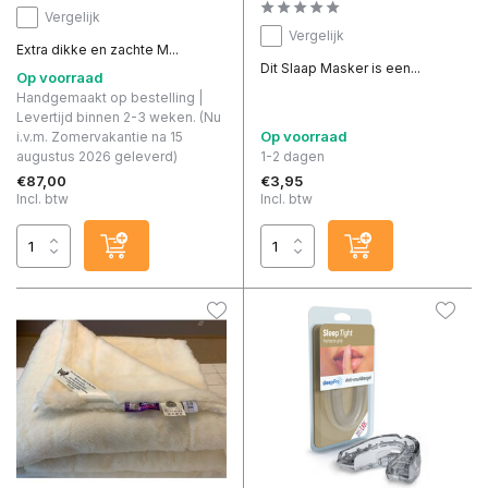
Vergelijk
Vergelijk
Extra dikke en zachte M...
Dit Slaap Masker is een...
Op voorraad
Handgemaakt op bestelling |
Levertijd binnen 2-3 weken. (Nu
Op voorraad
i.v.m. Zomervakantie na 15
augustus 2026 geleverd)
1-2 dagen
€87,00
€3,95
Incl. btw
Incl. btw