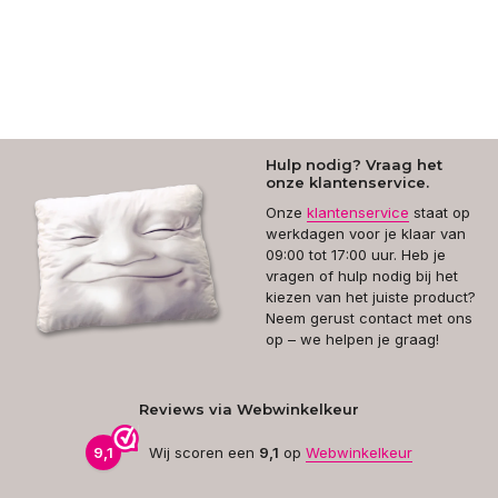
Hulp nodig? Vraag het
onze klantenservice.
Onze
klantenservice
staat op
werkdagen voor je klaar van
09:00 tot 17:00 uur. Heb je
vragen of hulp nodig bij het
kiezen van het juiste product?
Neem gerust contact met ons
op – we helpen je graag!
Reviews via Webwinkelkeur
9,1
Wij scoren een
9,1
op
Webwinkelkeur