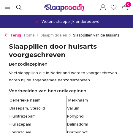
0
Wetenschappelijk onderbouwd
Terug
Home
Slaapmiddelen
Slaappillen van de huisarts
Slaappillen door huisarts
voorgeschreven
Benzodiazepinen
Veel slaappillen die in Nederland worden voorgeschreven
horen bij de zogenaamde benzodiazepinen.
Voorbeelden van benzodiazepinen:
Generieke naam
Merknaam
Diazepam, Stesolid
Valium
Flunitrazepam
Rohypnol
Flurazepam
Dalmadorm
Loprazolam
Dormonoct