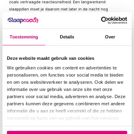
zoals vertraagde reactiesnelheid. Een langwerkend
slaappillen moet je daarom niet later in de nacht nog
innemen. Daarnaast is het mogelijk dat de dosis van de
vorige dag 's avonds nog niet is uitgewerkt als de volgende
dosis al weer genomen wordt. Dit kan tot een opeenstapeling
Toestemming
Details
Over
van effecten (dus ook bijwerkingen) leiden.
Gewenning en afhankelijkheid slaappillen
Het gebruik van benzodiazepinen slaappillen kan tot
Deze website maakt gebruik van cookies
afhankelijkheid leiden. Het lichaam went aan het middel. De
We gebruiken cookies om content en advertenties te
werking neemt na verloop van tijd af en je hebt dan een
personaliseren, om functies voor social media te bieden
hogere dosis nodig. Al snel durf je niet meer zonder
en om ons websiteverkeer te analyseren. Ook delen we
slaappillen te slapen. De angst dat het slapen zonder
informatie over uw gebruik van onze site met onze
slaappillen niet meer lukt zorgt juist voor problemen bij het
partners voor social media, adverteren en analyse. Deze
slapen, waardoor je in een vicieuze cirkel van geestelijke
partners kunnen deze gegevens combineren met andere
afhankelijkheid terecht kan komen.
informatie die u aan ze heeft verstrekt of die ze hebben
verzameld op basis van uw gebruik van hun services.
Stoppen met slaappillen
Wanneer benzodiazepinen slaappillen langere tijd worden