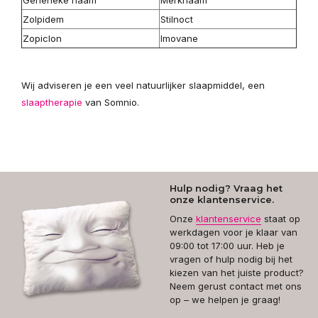
Generieke naam
Merknaam
Zolpidem
Stilnoct
Zopiclon
Imovane
Wij adviseren je een veel natuurlijker slaapmiddel, een
slaaptherapie
van Somnio.
Hulp nodig? Vraag het
onze klantenservice.
Onze
klantenservice
staat op
werkdagen voor je klaar van
09:00 tot 17:00 uur. Heb je
vragen of hulp nodig bij het
kiezen van het juiste product?
Neem gerust contact met ons
op – we helpen je graag!