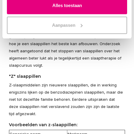
gebruikt treden bij het abrupt stoppen
Alles toestaan
ontwenningsverschijnselen op, waarbij de slapeloosheid in
verergerde mate terugkeert. Het is daarom niet aan te raden
om het gebruik van de slaappillen plotseling te stoppen. Na
Aanpassen
langer gebruik dienen benzodiazepinen langzaam en
geleidelijk afgebouwd te worden. Je arts kan je adviseren
hoe je een slaappillen het beste kan afbouwen. Onderzoek
heeft aangetoond dat het stoppen van slaappillen over het
algemeen beter lukt als je tegelijkertijd een slaaptherapie of
slaapcursus volgt.
"Z" slaappillen
Z-slaapmiddelen zijn nieuwere slaappillen, die in werking
enigszins lijken op de benzodiazepinen slaappillen, maar die
niet tot dezelfde familie behoren. Eerdere uitspraken dat
deze slaappillen niet verslavend zouden zijn zijn de laatste
tijd afgezwakt.
Voorbeelden van z-slaappillen: