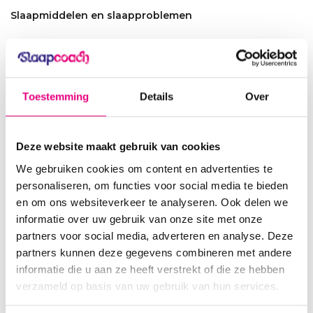
Slaapmiddelen en slaapproblemen
Uit wetenschappelijk onderzoek is gebleken dat slaapmiddelen
geen oplossing bieden voor chronische slaapproblemen en dat
een gedragsmatige behandeling, zoals een slaaptherapie, beter
helpt. Terwijl slaapmiddelen alleen symptomen bestrijden, werk je
Toestemming
Details
Over
met slaaptherapie aan de oorzaak van de slaapproblemen. Die ligt
namelijk meestal in (onbewust) aangeleerd gedrag en gedachten
die voor gespannenheid zorgen en ons wakker houden.
Deze website maakt gebruik van cookies
We gebruiken cookies om content en advertenties te
Slaapmiddelen in speciale gevallen
personaliseren, om functies voor social media te bieden
Vanwege het grote risico op verslaving en om chronisch
en om ons websiteverkeer te analyseren. Ook delen we
slaapmiddelen gebruik terug te dringen worden middelen
informatie over uw gebruik van onze site met onze
tegenwoordig slechts in zeer speciale gevallen vergoed via de
partners voor social media, adverteren en analyse. Deze
basisverzekering. Deze regeling werd in 2009 ingevoerd en
partners kunnen deze gegevens combineren met andere
betreft met name de meest voorgeschreven slaapmiddelen, de
informatie die u aan ze heeft verstrekt of die ze hebben
zogenaamde benzodiazepinen.
verzameld op basis van uw gebruik van hun services.
De minister van Volksgezondheid wees er toen op dat bij