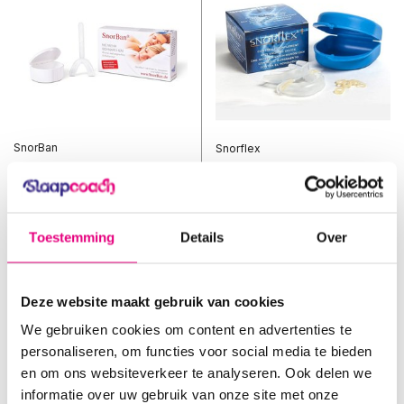
SnorBan
Snorflex
Anti-Snurkbeugel
tweedelige anti-
snurkbeugel
Vergelijk
Vergelijk
Toestemming
Details
Over
Effectieve boil & bite ...
De methode van het voor...
Op voorraad
Op voorraad
Voor 15:00 uur besteld, zelfde
Voor 15:00 uur besteld, zelfde
Deze website maakt gebruik van cookies
werkdag verzonden.
werkdag verzonden.
We gebruiken cookies om content en advertenties te
€54,95
€79,95
personaliseren, om functies voor social media te bieden
Incl. btw
Incl. btw
en om ons websiteverkeer te analyseren. Ook delen we
informatie over uw gebruik van onze site met onze