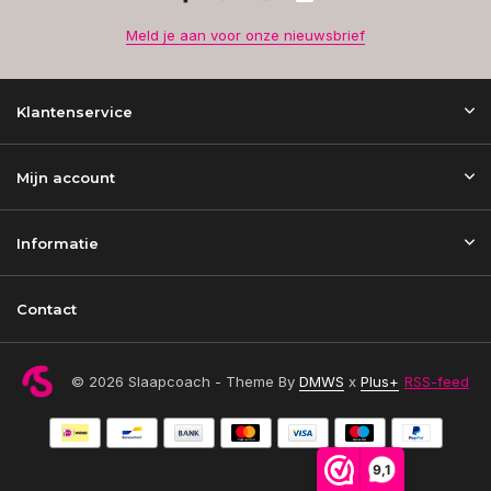
Meld je aan voor onze nieuwsbrief
Klantenservice
Mijn account
Informatie
Contact
© 2026 Slaapcoach - Theme By
DMWS
x
Plus+
RSS-feed
9,1