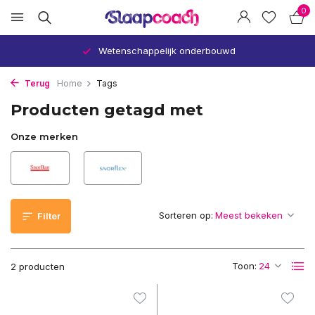
0
Wetenschappelijk onderbouwd
Terug
Home
Tags
Producten getagd met
Onze merken
Sorteren op:
Filter
Toon:
2 producten