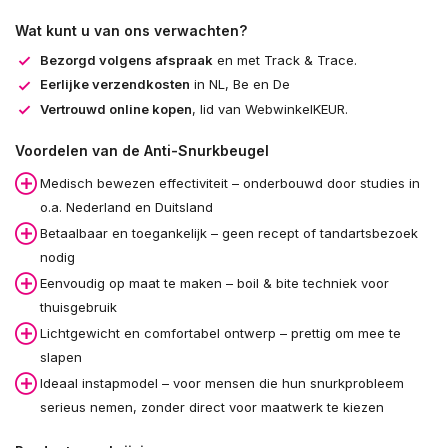
Wat kunt u van ons verwachten?
Bezorgd volgens afspraak
en met Track & Trace.
Eerlijke verzendkosten
in NL, Be en De
Vertrouwd online kopen
, lid van WebwinkelKEUR.
Voordelen van de Anti-Snurkbeugel
Medisch bewezen effectiviteit – onderbouwd door studies in
o.a. Nederland en Duitsland
Betaalbaar en toegankelijk – geen recept of tandartsbezoek
nodig
Eenvoudig op maat te maken – boil & bite techniek voor
thuisgebruik
Lichtgewicht en comfortabel ontwerp – prettig om mee te
slapen
Ideaal instapmodel – voor mensen die hun snurkprobleem
serieus nemen, zonder direct voor maatwerk te kiezen