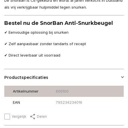
De SnorBan is CE-gekeurd en wordt al jaren verkocht in Duitsland
als vrij verkrijgbaar hulpmiddel tegen snurken.
Bestel nu de SnorBan Anti-Snurkbeugel
✔ Eenvoudige oplossing bij snurken
✔ Zelf aanpasbaar zonder tandarts of recept
✔ Direct leverbaar uit voorraad
Productspecificaties
Artikelnummer
600100
EAN
795234234016
Vergelijk
Delen