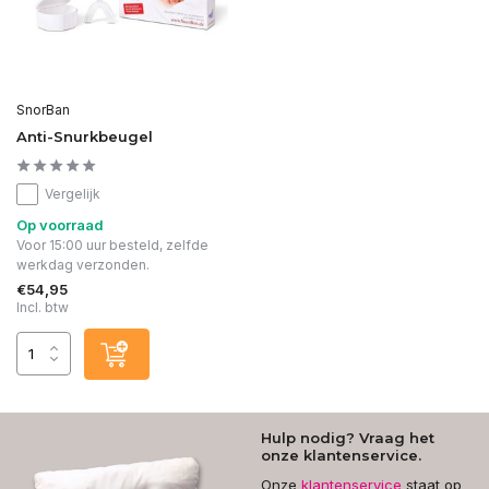
SnorBan
Anti-Snurkbeugel
Vergelijk
Op voorraad
Voor 15:00 uur besteld, zelfde
werkdag verzonden.
€54,95
Incl. btw
Hulp nodig? Vraag het
onze klantenservice.
Onze
klantenservice
staat op