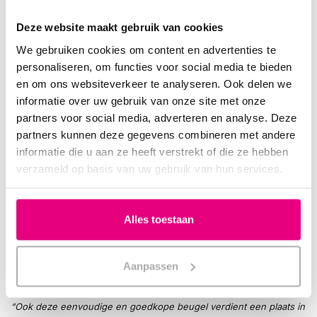
Deze website maakt gebruik van cookies
We gebruiken cookies om content en advertenties te
personaliseren, om functies voor social media te bieden
en om ons websiteverkeer te analyseren. Ook delen we
Handleiding
informatie over uw gebruik van onze site met onze
Download de handleiding voor de
Snorban
Snurkbeugel
.
partners voor social media, adverteren en analyse. Deze
partners kunnen deze gegevens combineren met andere
Medisch bewezen effectiviteit
informatie die u aan ze heeft verstrekt of die ze hebben
De
SnorBan Anti-Snurkbeugel
is niet zomaar een
verzameld op basis van uw gebruik van hun services.
consumentenproduct. Het is een medisch bewezen hulpmiddel
dat al jarenlang wordt gebruikt in zowel de Verenigde Staten,
Duitsland als Nederland.
Alles toestaan
Uit meerdere onafhankelijke onderzoeken blijkt dat de SnorBan
effectief is bij de behandeling van snurken én bij lichte vormen
Aanpassen
van slaapapneu.
“Ook deze eenvoudige en goedkope beugel verdient een plaats in