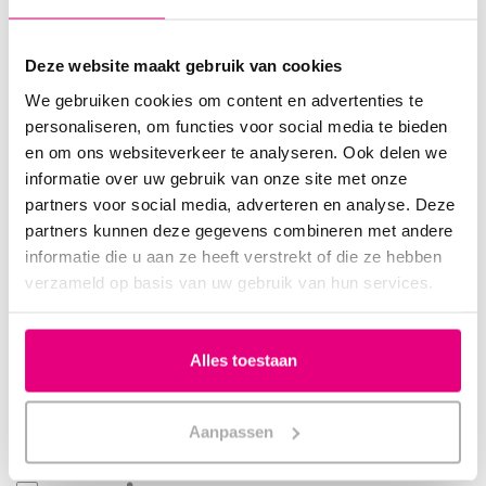
Hoe blijft de Sleepright gebitsbeschermer op zijn plaats
zitten?
Deze website maakt gebruik van cookies
Deze gebitsbeschermer is ontwikkeld door tandheelkundige
We gebruiken cookies om content en advertenties te
specialisten. De beschermer is perfect afgestemd op de anatomie
personaliseren, om functies voor social media te bieden
in de mond. Doordat de beschermer perfect binnen de vormen in
en om ons websiteverkeer te analyseren. Ook delen we
de mond valt, blijft deze vanzelf zitten. De geheugenstrip van de
informatie over uw gebruik van onze site met onze
beschermer is zacht en flexibel, waardoor deze zich naar uw
partners voor social media, adverteren en analyse. Deze
gebit vormt. Dit garandeert de pasvorm.
partners kunnen deze gegevens combineren met andere
informatie die u aan ze heeft verstrekt of die ze hebben
Bekijk
hier
het overzicht van de SleepRight gebitsbeschermers.
verzameld op basis van uw gebruik van hun services.
Productspecificaties
Alles toestaan
Artikelnummer
200130
Aanpassen
EAN
692121033588