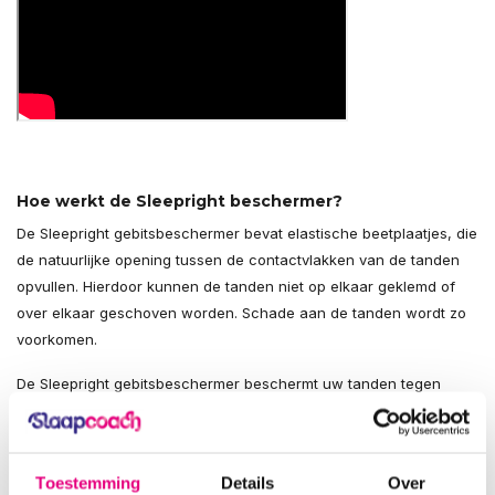
Hoe werkt de Sleepright beschermer?
De Sleepright gebitsbeschermer bevat elastische beetplaatjes, die
de natuurlijke opening tussen de contactvlakken van de tanden
opvullen. Hierdoor kunnen de tanden niet op elkaar geklemd of
over elkaar geschoven worden. Schade aan de tanden wordt zo
voorkomen.
De Sleepright gebitsbeschermer beschermt uw tanden tegen
slijtage door knarsen. Het is hiernaast echter aanbevolen om te
leren uw kaakspieren te ontspannen. Concentreer u om de lippen
samen en de tanden van elkaar te houden. Zo leert u de spieren
Toestemming
Details
Over
te ontspannen.