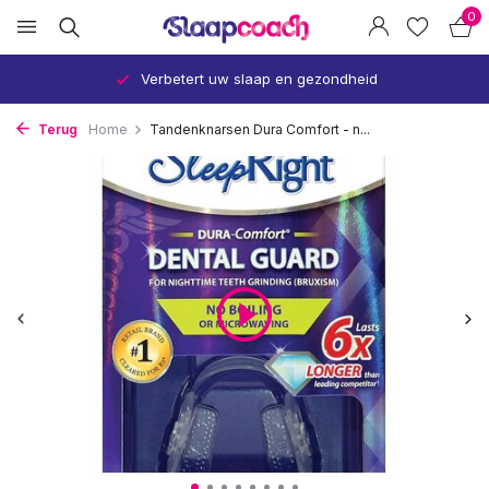
0
Verbetert uw slaap en gezondheid
Terug
Home
Tandenknarsen Dura Comfort - n...