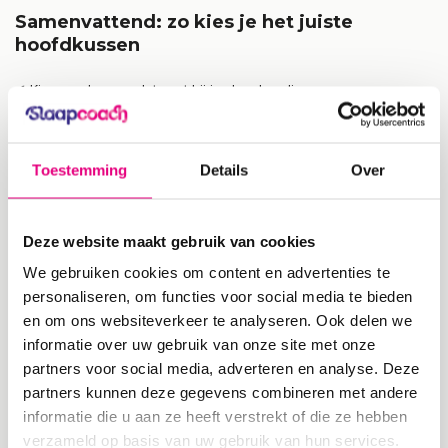
Samenvattend: zo kies je het juiste
hoofdkussen
✔ Kies een kussen dat past bij je slaaphouding
✔ Let op hoogte, stevigheid en ergonomie
✔ Ga voor ademend materiaal dat koel blijft
Toestemming
Details
Over
✔ Kies een verstelbaar kussen voor optimale aanpassing
Deze website maakt gebruik van cookies
Advies van de Slaapcoach
We gebruiken cookies om content en advertenties te
personaliseren, om functies voor social media te bieden
Bij Slaapcoach.nl hebben we alle kussens zorgvuldig
en om ons websiteverkeer te analyseren. Ook delen we
geselecteerd op basis van ergonomie, kwaliteit en comfort. Zoek
informatie over uw gebruik van onze site met onze
je een verstelbaar traagschuim kussen? Bekijk dan het
Instelbaar
partners voor social media, adverteren en analyse. Deze
Hoofdkussen
– ontwikkeld op basis van de beste elementen uit
partners kunnen deze gegevens combineren met andere
merken als Tempur en M-line, maar dan voor een eerlijke prijs.
informatie die u aan ze heeft verstrekt of die ze hebben
verzameld op basis van uw gebruik van hun services.