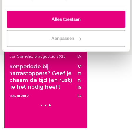
Vragen of twijfel je nog welk kussen bij jou past? Neem gerust
contact met ons op voor gratis en persoonlijk slaapadvies.
Alles toestaan
Delen
Aanpassen
Door Cornelis, 2 augustus 2025
Door Cornelis, 7 november
Waarom
Onderdeken: Meri
je
mondverzorging voor én
Gewoon Wol? Bes
t)
na het slapen essentieel
Keuze?
is
Lees meer
Lees meer