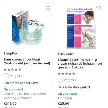
SleepPro
Slaapcoach
Snurkbeugel op Maat
SlaapPoster ‘Te weinig
Custom AM (antibacterieel)
slaap schaadt lichaam en
geest’ - 5 stuks
Vergelijk
Vergelijk
Een professioneel verva...
De eerste stap, gericht...
Op voorraad
Op voorraad
Voor 15:00 uur besteld, zelfde
werkdag verzonden.
1-2 dagen
€315,00
€25,00
Incl. btw
Incl. btw