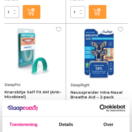
SleepPro
SleepRight
Knarsbitje Self Fit AM (Anti-
Neusspreider Intra‑Nasal
Micobieel)
Breathe Aid – 2‑pack
Vergelijk
Vergelijk
Een gebruiksvriendelijk...
Twee hoogwaardige neusd...
Toestemming
Details
Over
Op voorraad
Op voorraad