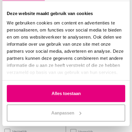
Voor 15:00 uur besteld, zelfde
Voor 15:00 uur besteld, zelfde
werkdag verzonden.
werkdag verzonden.
Deze website maakt gebruik van cookies
€29,95
€29,95
Incl. btw
Incl. btw
We gebruiken cookies om content en advertenties te
personaliseren, om functies voor social media te bieden
en om ons websiteverkeer te analyseren. Ook delen we
informatie over uw gebruik van onze site met onze
partners voor social media, adverteren en analyse. Deze
partners kunnen deze gegevens combineren met andere
informatie die u aan ze heeft verstrekt of die ze hebben
verzameld op basis van uw gebruik van hun services.
Alles toestaan
Sleep coach
Sleep coach
Merino wollen onderdeken
Merino Onderdeken voor
Aanpassen
met split
Zachte Matrassen
Vergelijk
Vergelijk