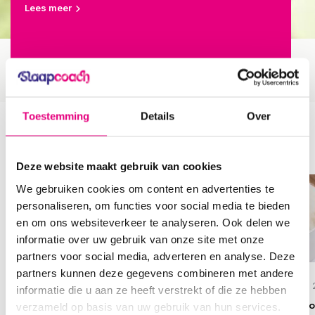
Lees meer
Toestemming
Details
Over
Meer blog artikelen
Deze website maakt gebruik van cookies
We gebruiken cookies om content en advertenties te
personaliseren, om functies voor social media te bieden
en om ons websiteverkeer te analyseren. Ook delen we
informatie over uw gebruik van onze site met onze
partners voor social media, adverteren en analyse. Deze
Door
Slaapcoach
Door
Cornelis
Door
Cornelis
partners kunnen deze gegevens combineren met andere
6 November 2022
24 December 2024
24 December 
informatie die u aan ze heeft verstrekt of die ze hebben
Nieuwe richtlijnen
Onderdeken van
Hoe onderho
verzameld op basis van uw gebruik van hun services.