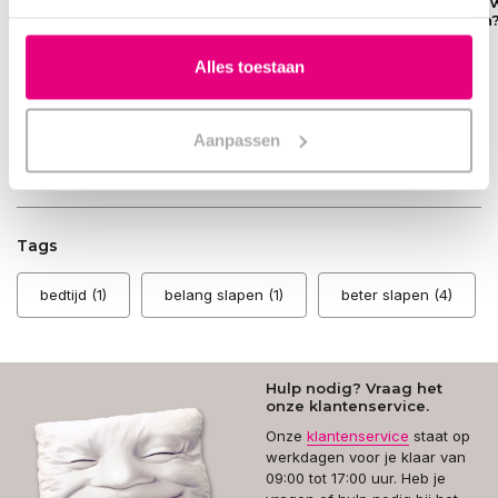
voor gezonde
Wol Merino:
een merino 
slaap door de
Verbeter jouw
onderdeken
National Sleep
slaap en ervaar
Foundation.
comfort
Alles toestaan
Aanpassen
Toon
1
-
5
van
-3
artikelen
1
0
Tags
bedtijd
(1)
belang slapen
(1)
beter slapen
(4)
Hulp nodig? Vraag het
onze klantenservice.
Onze
klantenservice
staat op
werkdagen voor je klaar van
09:00 tot 17:00 uur. Heb je